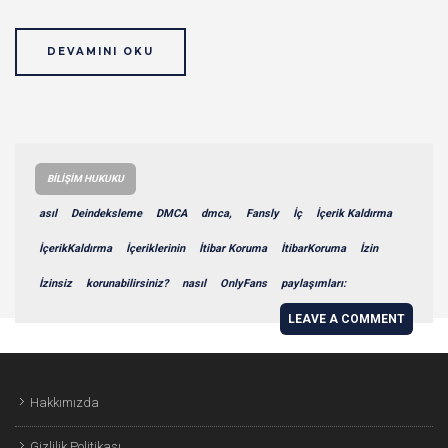
DEVAMINI OKU
BILIŞIM HUKUKU
asıl
Deindeksleme
DMCA
dmca,
Fansly
İç
İçerik Kaldırma
İçerikKaldırma
İçeriklerinin
İtibar Koruma
İtibarKoruma
İzin
İzinsiz
korunabilirsiniz?
nasıl
OnlyFans
paylaşımları:
LEAVE A COMMENT
Hakkımızda
Gizlilik Politikası