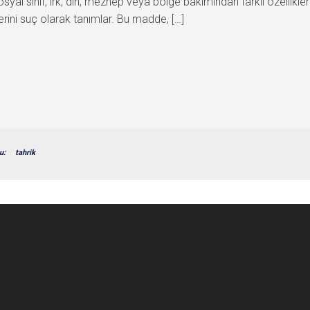
yal sınıf, ırk, din, mezhep veya bölge bakımından farklı özelliklere
ini suç olarak tanımlar. Bu madde, […]
u:
tahrik