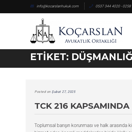
Skip
info@kocarslanhukuk.com
0537 344 4020 - 0258
to
content
ETIKET:
DÜŞMANLI
Posted on
Şubat 27, 2025
TCK 216 KAPSAMINDA
Toplumsal barışın korunması ve halk arasında k