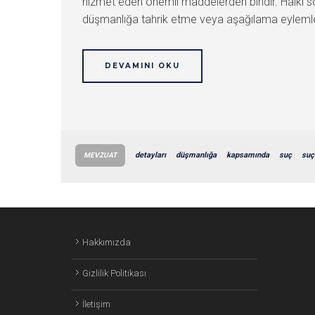
hizmet eden önemli maddelerden biridir. Halkı sos
düşmanlığa tahrik etme veya aşağılama eylemler
DEVAMINI OKU
detayları
düşmanlığa
kapsamında
suç
suç
MEVZUAT
Hakkımızda
Gizlilik Politikası
İletişim