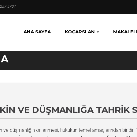
 257 5707
ANA SAYFA
KOÇARSLAN
MAKALEL
ĞA
 KIN VE DÜŞMANLIĞA TAHRIK 
in ve düşmanlığın önlenmesi, hukukun temel amaçlarından biridi