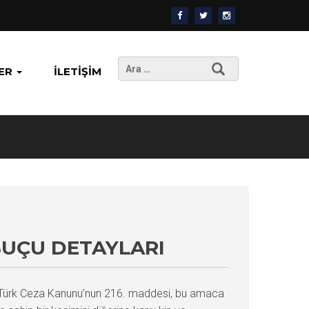
Arama:
ER
İLETIŞIM
SUÇU DETAYLARI
r. Türk Ceza Kanunu’nun 216. maddesi, bu amaca