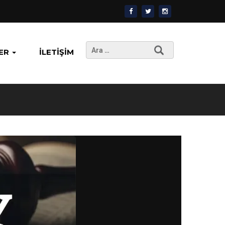
Arama:
ER
İLETIŞIM