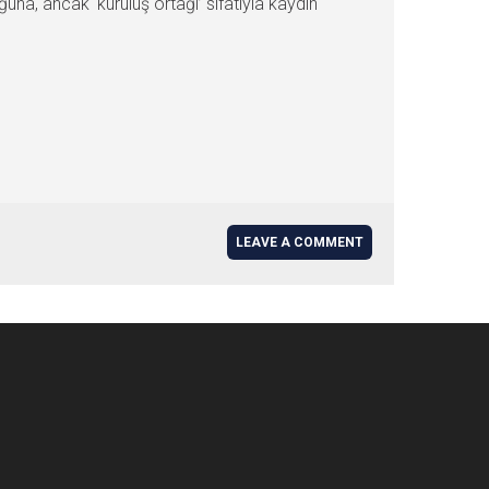
na, ancak ‘kuruluş ortağı’ sıfatıyla kaydın
LEAVE A COMMENT