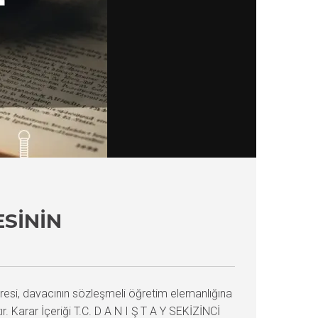
SININ
iresi, davacının sözleşmeli öğretim elemanlığına
ır. Karar İçeriği T.C. D A N I Ş T A Y SEKİZİNCİ