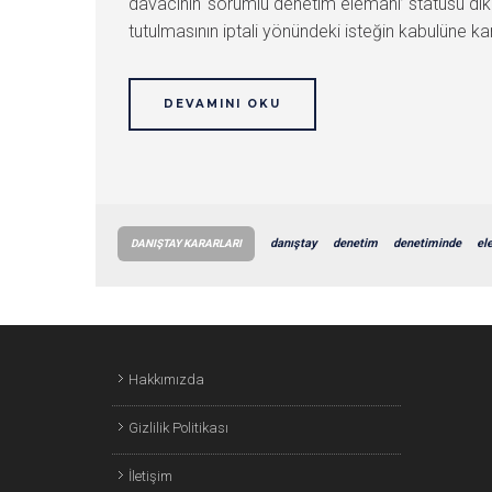
davacının ‘sorumlu denetim elemanı’ statüsü dikk
tutulmasının iptali yönündeki isteğin kabulüne kara
DEVAMINI OKU
danıştay
denetim
denetiminde
el
DANIŞTAY KARARLARI
Hakkımızda
Gizlilik Politikası
İletişim