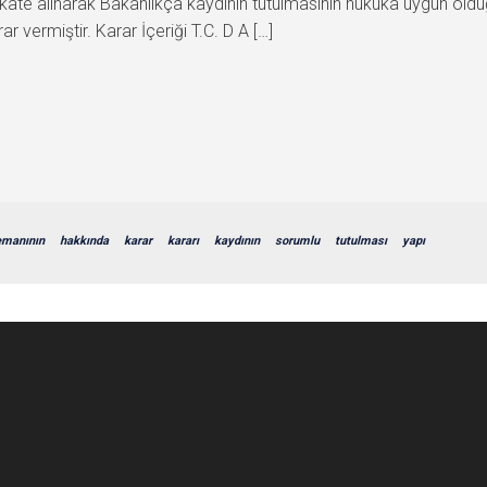
ate alınarak Bakanlıkça kaydının tutulmasının hukuka uygun olduğu
r vermiştir. Karar İçeriği T.C. D A […]
emanının
hakkında
karar
kararı
kaydının
sorumlu
tutulması
yapı