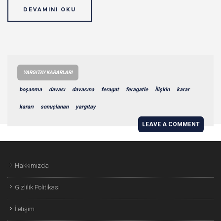
DEVAMINI OKU
YARGITAY KARARLARI
boşanma
davası
davasına
feragat
feragatle
İlişkin
karar
kararı
sonuçlanan
yargıtay
LEAVE A COMMENT
Hakkımızda
Gizlilik Politikası
İletişim