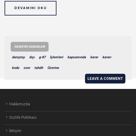
DEVAMINI OKU
DANIŞTAY KARARLARI
danıştay
dışı
g-87
İşlemleri
kapsamında
karar
kararı
kodu
sınır
tahdit
Üzerine
LEAVE A COMMENT
Hakkımızda
Gizlilik Politikası
İletişim