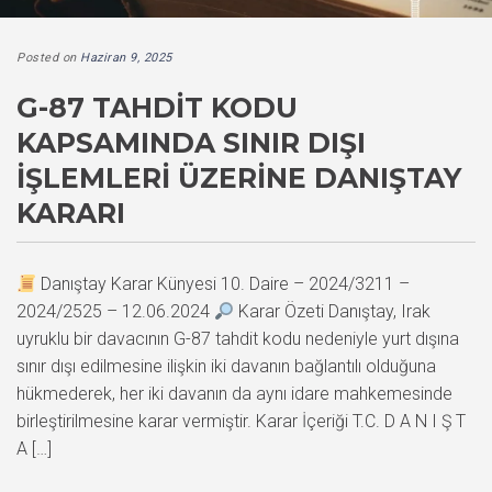
Posted on
Haziran 9, 2025
G-87 TAHDIT KODU
KAPSAMINDA SINIR DIŞI
İŞLEMLERI ÜZERINE DANIŞTAY
KARARI
Danıştay Karar Künyesi 10. Daire – 2024/3211 –
2024/2525 – 12.06.2024
Karar Özeti Danıştay, Irak
uyruklu bir davacının G-87 tahdit kodu nedeniyle yurt dışına
sınır dışı edilmesine ilişkin iki davanın bağlantılı olduğuna
hükmederek, her iki davanın da aynı idare mahkemesinde
birleştirilmesine karar vermiştir. Karar İçeriği T.C. D A N I Ş T
A […]