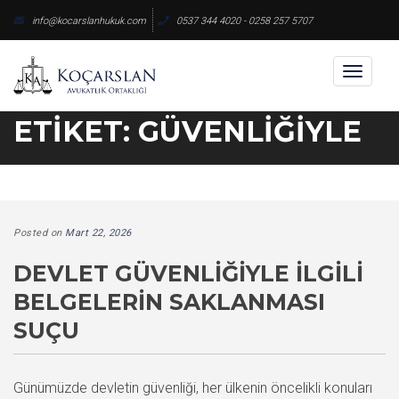
Skip
info@kocarslanhukuk.com
0537 344 4020 - 0258 257 5707
to
content
Toggl
naviga
ETIKET:
GÜVENLIĞIYLE
Posted on
Mart 22, 2026
DEVLET GÜVENLIĞIYLE İLGILI
BELGELERIN SAKLANMASI
SUÇU
Günümüzde devletin güvenliği, her ülkenin öncelikli konuları