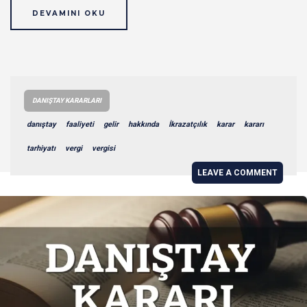
DEVAMINI OKU
DANIŞTAY KARARLARI
danıştay
faaliyeti
gelir
hakkında
İkrazatçılık
karar
kararı
tarhiyatı
vergi
vergisi
LEAVE A COMMENT