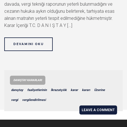
davada, vergi tekniği raporunun yeterli bulunmadığını ve
cezanın hukuka aykırı olduğunu belirterek, tarhiyata esas
alınan matrahın yeterli tespit edilmediğine hükmetmiştir.
Karar İçeriği T.C. D A N I Ş T A Y […]
DEVAMINI OKU
DANIŞTAY KARARLARI
danıştay
faaliyetlerinin
İkrazatçılık
karar
kararı
Üzerine
vergi
vergilendirilmesi
LEAVE A COMMENT