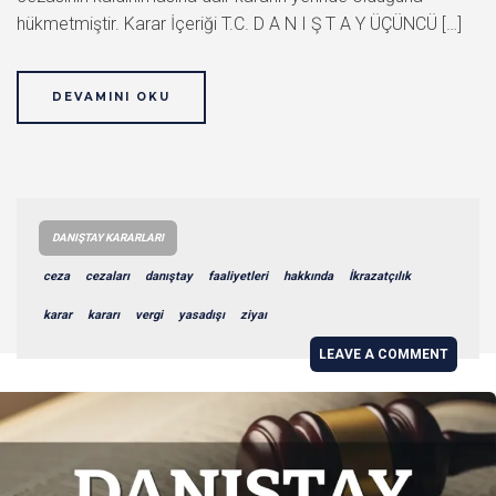
hükmetmiştir. Karar İçeriği T.C. D A N I Ş T A Y ÜÇÜNCÜ […]
DEVAMINI OKU
DANIŞTAY KARARLARI
ceza
cezaları
danıştay
faaliyetleri
hakkında
İkrazatçılık
karar
kararı
vergi
yasadışı
ziyaı
LEAVE A COMMENT