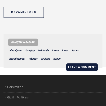
DEVAMINI OKU
DANIŞTAY KARARLARI
alacağının
danıştay
hakkında
kamu
karar
kararı
kesinleşmesi
tebligat
usulüne
uygun
LEAVE A COMMENT
Hakkımızda
Gizlilik Politikası