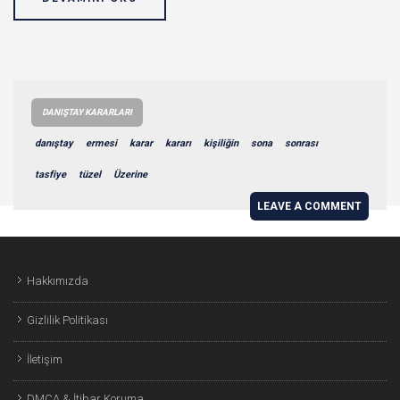
DANIŞTAY KARARLARI
danıştay
ermesi
karar
kararı
kişiliğin
sona
sonrası
tasfiye
tüzel
Üzerine
LEAVE A COMMENT
Hakkımızda
Gizlilik Politikası
İletişim
DMCA & İtibar Koruma