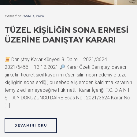
Posted on
Ocak 1, 2026
TÜZEL KIŞILIĞIN SONA ERMESI
ÜZERINE DANIŞTAY KARARI
Danıştay Karar Künyesi 9. Daire – 2021/3624 –
2021/6456 – 13.12.2021
Karar Özeti Danıştay, davacı
şirketin ticaret sicil kaydının re’sen silinmesi nedeniyle tüzel
kişiliğinin sona erdiği, bu sebeple işlemden kaldırma kararının
temyiz edilemeyeceğine hükmetti. Karar İçeriği T.C. D A N I
Ş T A Y DOKUZUNCU DAİRE Esas No : 2021/3624 Karar No
[…]
DEVAMINI OKU