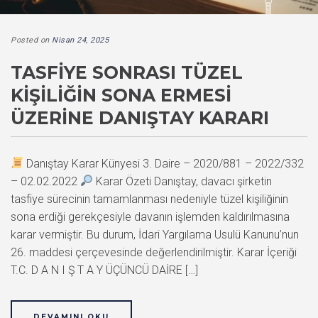
Posted on
Nisan 24, 2025
TASFIYE SONRASI TÜZEL
KIŞILIĞIN SONA ERMESI
ÜZERINE DANIŞTAY KARARI
Danıştay Karar Künyesi 3. Daire – 2020/881 – 2022/332
– 02.02.2022
Karar Özeti Danıştay, davacı şirketin
tasfiye sürecinin tamamlanması nedeniyle tüzel kişiliğinin
sona erdiği gerekçesiyle davanın işlemden kaldırılmasına
karar vermiştir. Bu durum, İdari Yargılama Usulü Kanunu’nun
26. maddesi çerçevesinde değerlendirilmiştir. Karar İçeriği
T.C. D A N I Ş T A Y ÜÇÜNCÜ DAİRE […]
DEVAMINI OKU