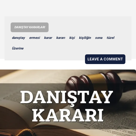
DANIŞTAY KARARLARI
danıştay
ermesi
karar
kararı
kişi
kişiliğin
sona
tüzel
Üzerine
LEAVE A COMMENT