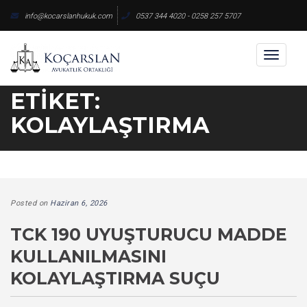
Skip
info@kocarslanhukuk.com
0537 344 4020 - 0258 257 5707
to
content
Toggl
naviga
ETIKET:
KOLAYLAŞTIRMA
Posted on
Haziran 6, 2026
TCK 190 UYUŞTURUCU MADDE
KULLANILMASINI
KOLAYLAŞTIRMA SUÇU