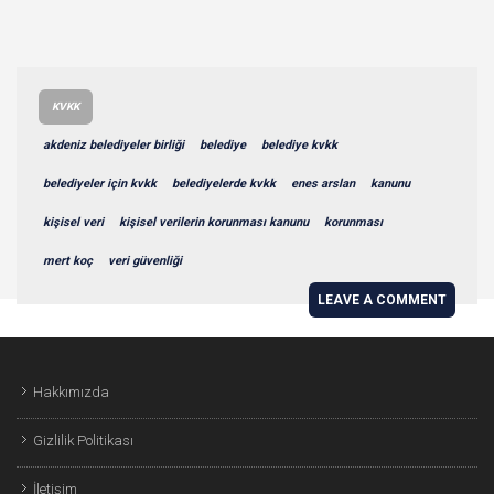
KVKK
akdeniz belediyeler birliği
belediye
belediye kvkk
belediyeler için kvkk
belediyelerde kvkk
enes arslan
kanunu
kişisel veri
kişisel verilerin korunması kanunu
korunması
mert koç
veri güvenliği
LEAVE A COMMENT
Hakkımızda
Gizlilik Politikası
İletişim