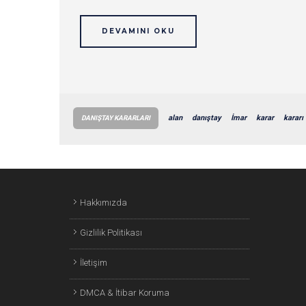
DEVAMINI OKU
alan
danıştay
İmar
karar
kararı
DANIŞTAY KARARLARI
Hakkımızda
Gizlilik Politikası
İletişim
DMCA & İtibar Koruma