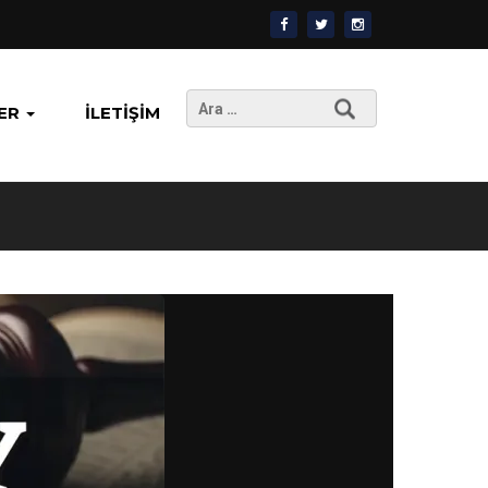
Arama:
ER
İLETIŞIM