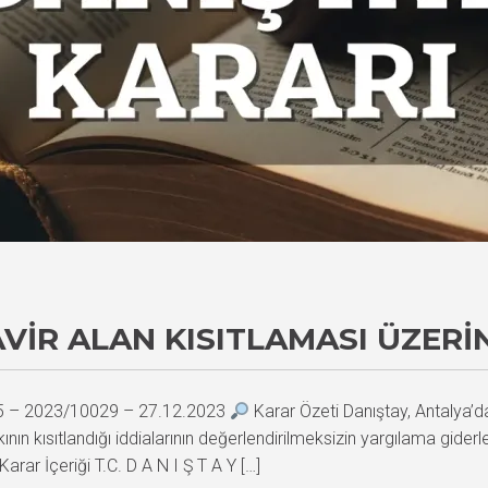
VIR ALAN KISITLAMASI ÜZERI
35 – 2023/10029 – 27.12.2023
Karar Özeti Danıştay, Antalya’da
nın kısıtlandığı iddialarının değerlendirilmeksizin yargılama gider
ar İçeriği T.C. D A N I Ş T A Y […]