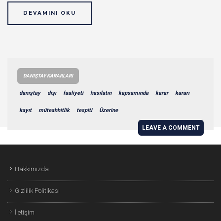
DEVAMINI OKU
DANIŞTAY KARARLARI
danıştay
dışı
faaliyeti
hasılatın
kapsamında
karar
kararı
kayıt
müteahhitlik
tespiti
Üzerine
LEAVE A COMMENT
Hakkımızda
Gizlilik Politikası
İletişim