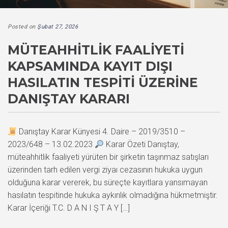
Posted on
Şubat 27, 2026
MÜTEAHHITLIK FAALIYETI
KAPSAMINDA KAYIT DIŞI
HASILATIN TESPITI ÜZERINE
DANIŞTAY KARARI
Danıştay Karar Künyesi 4. Daire – 2019/3510 –
2023/648 – 13.02.2023
Karar Özeti Danıştay,
müteahhitlik faaliyeti yürüten bir şirketin taşınmaz satışları
üzerinden tarh edilen vergi ziyaı cezasının hukuka uygun
olduğuna karar vererek, bu süreçte kayıtlara yansımayan
hasılatın tespitinde hukuka aykırılık olmadığına hükmetmiştir.
Karar İçeriği T.C. D A N I Ş T A Y […]