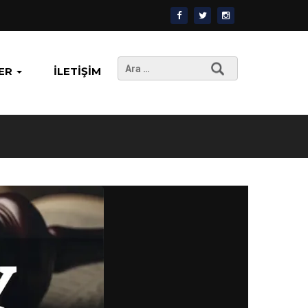
Arama:
ER
İLETIŞIM