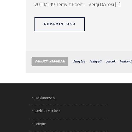
2010/149 Temyiz Eden: … Vergi Dairesi […]
DEVAMINI OKU
danıştay
faaliyeti
gerçek
hakkınd
DANIŞTAY KARARLARI
Hakkımızda
Gizlilik Politikası
İletişim