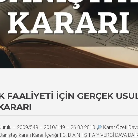
K FAALIYETI İÇIN GERÇEK US
KARARI
i Kurulu – 2009/549 – 2010/149 – 26.03.2010
Karar Özeti Davac
da Danıştay kararı Karar İçeriği T.C. D A N I Ş T A Y VERGİ DAVA