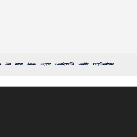
a
İçin
karar
kararı
seyyar
tuhafiyecilik
usulde
vergilendirme