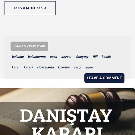
DEVAMINI OKU
DANIŞTAY KARARLARI
bulundu
bulundurma
ceza
cezası
danıştay
fiili
kaçak
karar
kararı
sigaralarda
Üzerine
vergi
ziyaı
LEAVE A COMMENT