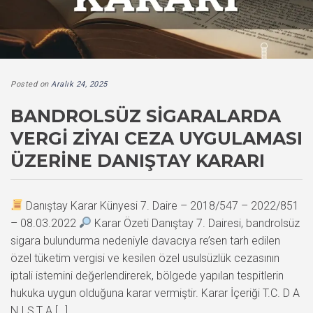
Posted on
Aralık 24, 2025
BANDROLSÜZ SIGARALARDA
VERGI ZIYAI CEZA UYGULAMASI
ÜZERINE DANIŞTAY KARARI
Danıştay Karar Künyesi 7. Daire – 2018/547 – 2022/851
– 08.03.2022
Karar Özeti Danıştay 7. Dairesi, bandrolsüz
sigara bulundurma nedeniyle davacıya re’sen tarh edilen
özel tüketim vergisi ve kesilen özel usulsüzlük cezasının
iptali istemini değerlendirerek, bölgede yapılan tespitlerin
hukuka uygun olduğuna karar vermiştir. Karar İçeriği T.C. D A
N I Ş T A […]