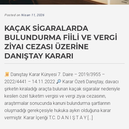
Posted on
Nisan 11, 2026
KAÇAK SIGARALARDA
BULUNDURMA FIILI VE VERGI
ZIYAI CEZASI ÜZERINE
DANIŞTAY KARARI
Danıştay Karar Künyesi 7. Daire – 2019/3955 –
2022/4441 – 14.11.2022
Karar Özeti Danıştay, davacı
şirketin kiraladığı araçta bulunan kaçak sigaralar nedeniyle
kesilen özel tüketim vergisi ve vergi ziyaı cezasının,
araştırmalar sonucunda kanuni bulundurma şartlarının
oluşmadığı gerekçesiyle hukuka aykırı olduğuna karar
vermiştir. Karar İçeriği T.C. D A N I Ş T A Y […]