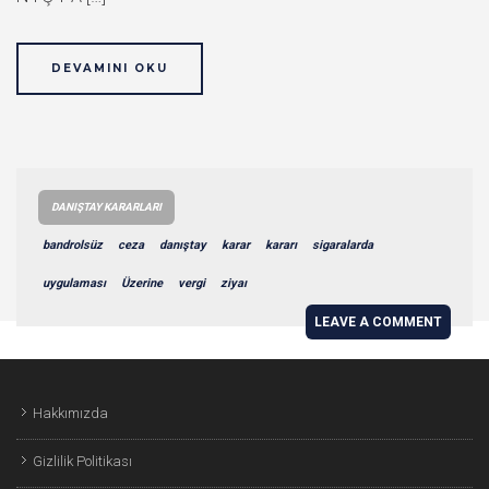
DEVAMINI OKU
DANIŞTAY KARARLARI
bandrolsüz
ceza
danıştay
karar
kararı
sigaralarda
uygulaması
Üzerine
vergi
ziyaı
LEAVE A COMMENT
Hakkımızda
Gizlilik Politikası