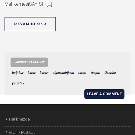
MahkemesiSAYISI : […]
DEVAMINI OKU
YARGITAY KARARLARI
bağ-kur
karar
kararı
sigortalılığının
tarım
tespiti
Üzerine
yargıtay
LEAVE A COMMENT
Hakkımızda
Gizlilik Politikası