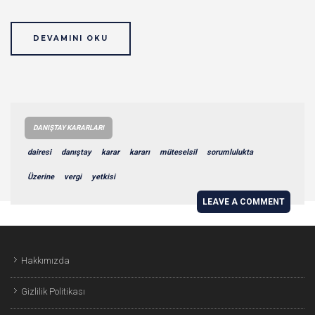
DEVAMINI OKU
DANIŞTAY KARARLARI
dairesi
danıştay
karar
kararı
müteselsil
sorumlulukta
Üzerine
vergi
yetkisi
LEAVE A COMMENT
Hakkımızda
Gizlilik Politikası