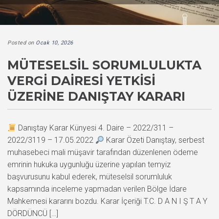
Posted on
Ocak 10, 2026
MÜTESELSIL SORUMLULUKTA
VERGI DAIRESI YETKISI
ÜZERINE DANIŞTAY KARARI
Danıştay Karar Künyesi 4. Daire – 2022/311 –
2022/3119 – 17.05.2022
Karar Özeti Danıştay, serbest
muhasebeci mali müşavir tarafından düzenlenen ödeme
emrinin hukuka uygunluğu üzerine yapılan temyiz
başvurusunu kabul ederek, müteselsil sorumluluk
kapsamında inceleme yapmadan verilen Bölge İdare
Mahkemesi kararını bozdu. Karar İçeriği T.C. D A N I Ş T A Y
DÖRDÜNCÜ […]