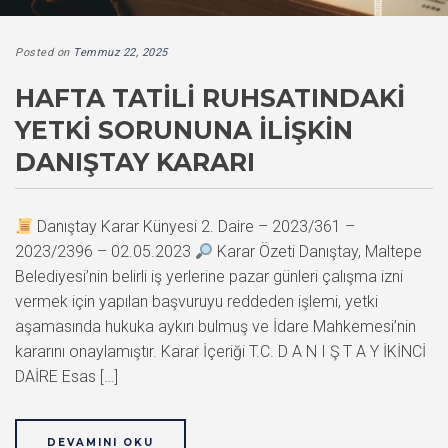
Posted on
Temmuz 22, 2025
HAFTA TATILI RUHSATINDAKI
YETKI SORUNUNA İLIŞKIN
DANIŞTAY KARARI
Danıştay Karar Künyesi 2. Daire – 2023/361 –
2023/2396 – 02.05.2023
Karar Özeti Danıştay, Maltepe
Belediyesi’nin belirli iş yerlerine pazar günleri çalışma izni
vermek için yapılan başvuruyu reddeden işlemi, yetki
aşamasında hukuka aykırı bulmuş ve İdare Mahkemesi’nin
kararını onaylamıştır. Karar İçeriği T.C. D A N I Ş T A Y İKİNCİ
DAİRE Esas […]
DEVAMINI OKU