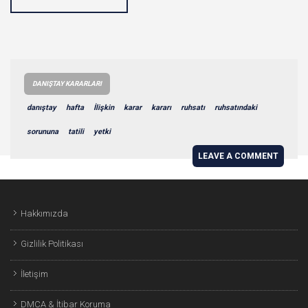
DANIŞTAY KARARLARI
danıştay
hafta
İlişkin
karar
kararı
ruhsatı
ruhsatındaki
sorununa
tatili
yetki
LEAVE A COMMENT
Hakkımızda
Gizlilik Politikası
İletişim
DMCA & İtibar Koruma