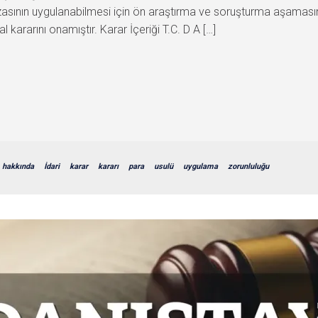
ezasının uygulanabilmesi için ön araştırma ve soruşturma aşaması
 kararını onamıştır. Karar İçeriği T.C. D A […]
hakkında
İdari
karar
kararı
para
usulü
uygulama
zorunluluğu