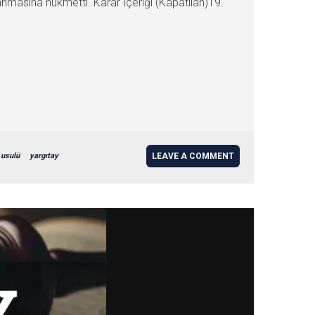
masına hükmetti. Karar İçeriği (Kapatılan)19.
usulü
yargıtay
LEAVE A COMMENT