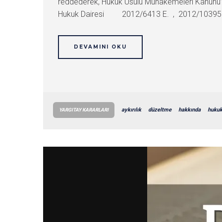
reddederek, Hukuk Usulü Muhakemeleri Kanunu’nu
Hukuk Dairesi 2012/6413 E. , 2012/10395 K. İç
DEVAMINI OKU
aykırılık
düzeltme
hakkında
huku
YARGITAY KARARLARI