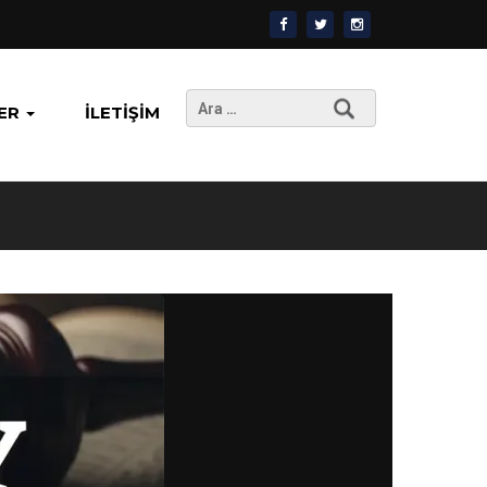
Arama:
ER
İLETIŞIM