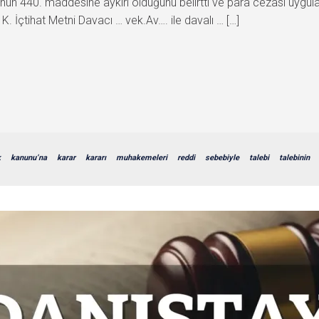
n 440. maddesine aykırı olduğunu belirtti ve para cezası uygulan
tihat Metni Davacı … vek.Av…. ile davalı … […]
k
kanunu’na
karar
kararı
muhakemeleri
reddi
sebebiyle
talebi
talebinin