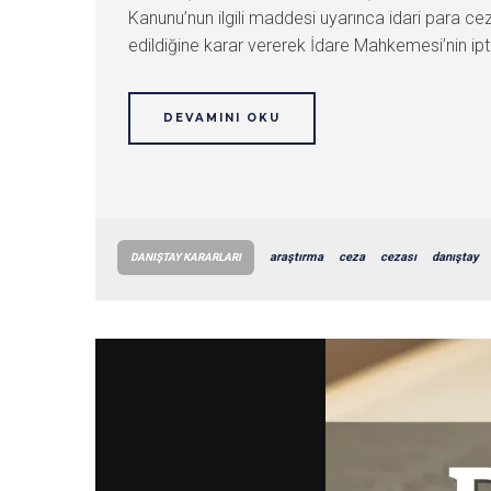
Kanunu’nun ilgili maddesi uyarınca idari para c
edildiğine karar vererek İdare Mahkemesi’nin iptal
DEVAMINI OKU
araştırma
ceza
cezası
danıştay
DANIŞTAY KARARLARI