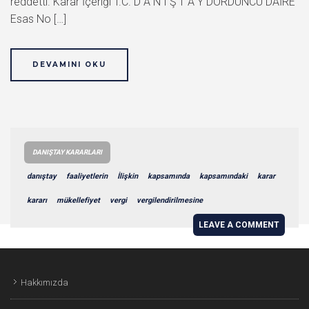
reddetti. Karar İçeriği T.C. D A N I Ş T A Y DÖRDÜNCÜ DAİRE
Esas No […]
DEVAMINI OKU
DANIŞTAY KARARLARI
danıştay
faaliyetlerin
İlişkin
kapsamında
kapsamındaki
karar
kararı
mükellefiyet
vergi
vergilendirilmesine
LEAVE A COMMENT
Hakkımızda