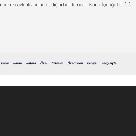
kuki aykırılık bulunmadığını belirlemiştir. Karar İçeriği T.C. […]
karar
kararı
katma
Özel
tüketim
Üzerinden
vergisi
vergisiyle