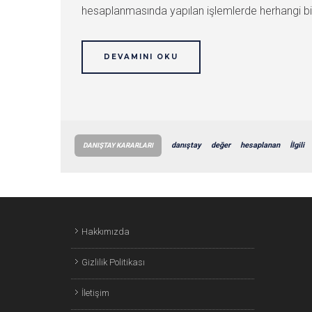
hesaplanmasında yapılan işlemlerde herhangi bir hu
DEVAMINI OKU
danıştay
değer
hesaplanan
İlgili
DANIŞTAY KARARLARI
Hakkımızda
Gizlilik Politikası
İletişim