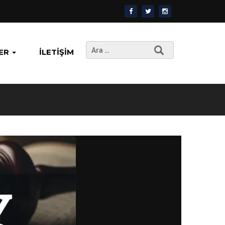
Arama:
ER
İLETIŞIM