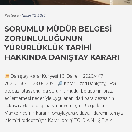
Posted on
Nisan 12, 2025
SORUMLU MÜDÜR BELGESI
ZORUNLULUĞUNUN
YÜRÜRLÜKLÜK TARIHI
HAKKINDA DANIŞTAY KARARI
Danıştay Karar Künyesi 13. Daire – 2020/447 –
2021/1604 – 28.04.2021
Karar Özeti Danıştay, LPG
otogaz istasyonunda sorumlu müdür belgesinin ibraz
edilememesi nedeniyle uygulanan idari para cezasının
hukuka aykırı olduğuna karar vermiştir. Bölge İdare
Mahkemesi’nin kararını onaylayarak, davalı idarenin temyiz
istemini reddetmiştir. Karar İçeriği T.C. D A N I Ş T A Y […]