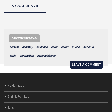
DEVAMINI OKU
DANIŞTAY KARARLARI
belgesi
danıştay
hakkında
karar
kararı
müdür
sorumlu
tarihi
yürürlüklük
zorunluluğunun
LEAVE A COMMENT
Hakkımızda
Gizlilik Politikası
İletişim