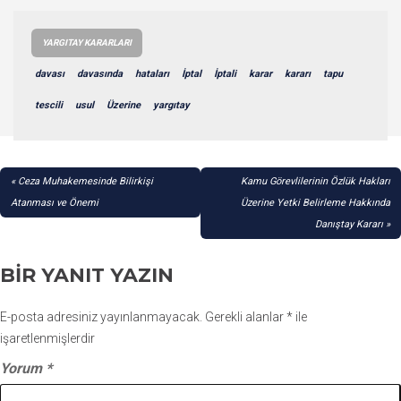
YARGITAY KARARLARI
davası
davasında
hataları
İptal
İptali
karar
kararı
tapu
tescili
usul
Üzerine
yargıtay
YAZI
Ceza Muhakemesinde Bilirkişi
Kamu Görevlilerinin Özlük Hakları
GEZINMESI
Atanması ve Önemi
Üzerine Yetki Belirleme Hakkında
Danıştay Kararı
BIR YANIT YAZIN
E-posta adresiniz yayınlanmayacak.
Gerekli alanlar
*
ile
işaretlenmişlerdir
Yorum
*