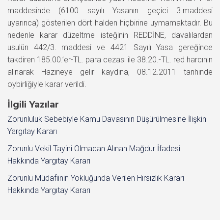
maddesinde (6100 sayılı Yasanın geçici 3.maddesi
uyarınca) gösterilen dört halden hiçbirine uymamaktadır. Bu
nedenle karar düzeltme isteğinin REDDİNE, davalılardan
usulün 442/3. maddesi ve 4421 Sayılı Yasa gereğince
takdiren 185.00.’er-TL. para cezası ile 38.20.-TL. red harcının
alınarak Hazineye gelir kaydına, 08.12.2011 tarihinde
oybirliğiyle karar verildi.
İlgili Yazılar
Zorunluluk Sebebiyle Kamu Davasının Düşürülmesine İlişkin
Yargıtay Kararı
Zorunlu Vekil Tayini Olmadan Alınan Mağdur İfadesi
Hakkında Yargıtay Kararı
Zorunlu Müdafiinin Yokluğunda Verilen Hırsızlık Kararı
Hakkında Yargıtay Kararı