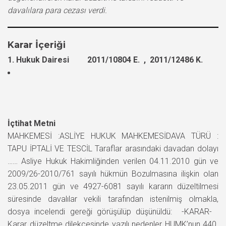
davalılara para cezası verdi.
Karar İçeriği
1. Hukuk Dairesi 2011/10804 E. , 2011/12486 K.
İçtihat Metni
MAHKEMESİ :ASLİYE HUKUK MAHKEMESİDAVA TÜRÜ :
TAPU İPTALİ VE TESCİL Taraflar arasındaki davadan dolayı
…… Asliye Hukuk Hakimliğinden verilen 04.11.2010 gün ve
2009/26-2010/761 sayılı hükmün Bozulmasına ilişkin olan
23.05.2011 gün ve 4927-6081 sayılı kararın düzeltilmesi
süresinde davalılar vekili tarafından istenilmiş olmakla,
dosya incelendi gereği görüşülüp düşünüldü: -KARAR-
Karar düzeltme dilekçesinde yazılı nedenler HUMK’nun 440.