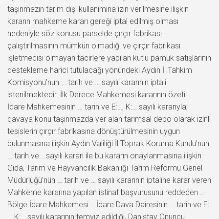
taşınmazın tarım dışı kullanımına izin verilmesine ilişkin
kararın mahkeme kararı gereği iptal edilmiş olması
nedeniyle söz konusu parselde çırçır fabrikası
çalıştırılmasının mümkün olmadığı ve çırçır fabrikası
işletmecisi olmayan tacirlere yapılan kütlü pamuk satışlarının
destekleme harici tutulacağı yönündeki Aydın İl Tahkim
Komisyonu’nun … tarih ve … sayılı kararının iptali
istenilmektedir. İlk Derece Mahkemesi kararının özeti: …
İdare Mahkemesinin … tarih ve E:…, K:… sayılı kararıyla;
davaya konu taşınmazda yer alan tarımsal depo olarak izinli
tesislerin çırçır fabrikasına dönüştürülmesinin uygun
bulunmasına ilişkin Aydın Valiliği İl Toprak Koruma Kurulu’nun
… tarih ve …sayılı kararı ile bu kararın onaylanmasına ilişkin
Gıda, Tarım ve Hayvancılık Bakanlığı Tarım Reformu Genel
Müdürlüğü’nün … tarih ve … sayılı kararının iptaline karar veren
Mahkeme kararına yapılan istinaf başvurusunu reddeden …
Bölge İdare Mahkemesi .. İdare Dava Dairesinin … tarih ve E:
… K:… sayılı kararının temyiz edildiği, Danıştay Onuncu