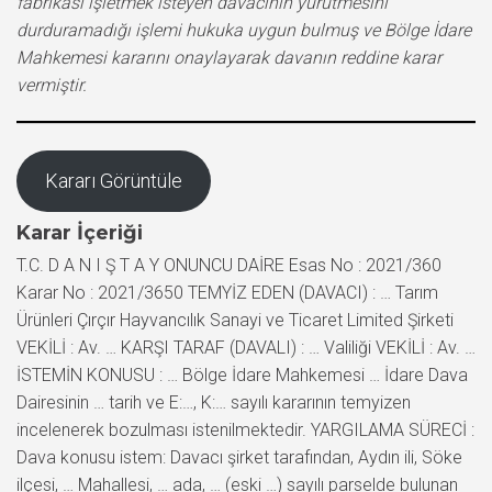
fabrikası işletmek isteyen davacının yürütmesini
durduramadığı işlemi hukuka uygun bulmuş ve Bölge İdare
Mahkemesi kararını onaylayarak davanın reddine karar
vermiştir.
Kararı Görüntüle
Karar İçeriği
T.C. D A N I Ş T A Y ONUNCU DAİRE Esas No : 2021/360
Karar No : 2021/3650 TEMYİZ EDEN (DAVACI) : … Tarım
Ürünleri Çırçır Hayvancılık Sanayi ve Ticaret Limited Şirketi
VEKİLİ : Av. … KARŞI TARAF (DAVALI) : … Valiliği VEKİLİ : Av. …
İSTEMİN KONUSU : … Bölge İdare Mahkemesi … İdare Dava
Dairesinin … tarih ve E:…, K:… sayılı kararının temyizen
incelenerek bozulması istenilmektedir. YARGILAMA SÜRECİ :
Dava konusu istem: Davacı şirket tarafından, Aydın ili, Söke
ilçesi, … Mahallesi, … ada, … (eski …) sayılı parselde bulunan