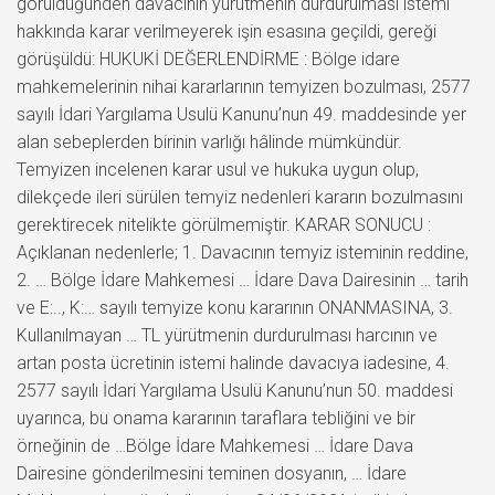
görüldüğünden davacının yürütmenin durdurulması istemi
hakkında karar verilmeyerek işin esasına geçildi, gereği
görüşüldü: HUKUKİ DEĞERLENDİRME : Bölge idare
mahkemelerinin nihai kararlarının temyizen bozulması, 2577
sayılı İdari Yargılama Usulü Kanunu’nun 49. maddesinde yer
alan sebeplerden birinin varlığı hâlinde mümkündür.
Temyizen incelenen karar usul ve hukuka uygun olup,
dilekçede ileri sürülen temyiz nedenleri kararın bozulmasını
gerektirecek nitelikte görülmemiştir. KARAR SONUCU :
Açıklanan nedenlerle; 1. Davacının temyiz isteminin reddine,
2. … Bölge İdare Mahkemesi … İdare Dava Dairesinin … tarih
ve E:.., K:… sayılı temyize konu kararının ONANMASINA, 3.
Kullanılmayan … TL yürütmenin durdurulması harcının ve
artan posta ücretinin istemi halinde davacıya iadesine, 4.
2577 sayılı İdari Yargılama Usulü Kanunu’nun 50. maddesi
uyarınca, bu onama kararının taraflara tebliğini ve bir
örneğinin de …Bölge İdare Mahkemesi … İdare Dava
Dairesine gönderilmesini teminen dosyanın, … İdare