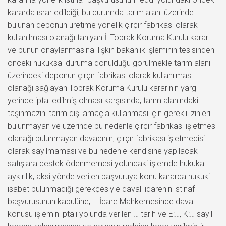
kararda ısrar edildiği, bu durumda tarım alanı üzerinde
bulunan deponun üretime yönelik çırçır fabrikası olarak
kullanılması olanağı tanıyan İl Toprak Koruma Kurulu kararı
ve bunun onaylanmasına ilişkin bakanlık işleminin tesisinden
önceki hukuksal duruma dönüldüğü görülmekle tarım alanı
üzerindeki deponun çırçır fabrikası olarak kullanılması
olanağı sağlayan Toprak Koruma Kurulu kararının yargı
yerince iptal edilmiş olması karşısında, tarım alanındaki
taşınmazını tarım dışı amaçla kullanması için gerekli izinleri
bulunmayan ve üzerinde bu nedenle çırçır fabrikası işletmesi
olanağı bulunmayan davacının, çırçır fabrikası işletmecisi
olarak sayılmaması ve bu nedenle kendisine yapılacak
satışlara destek ödenmemesi yolundaki işlemde hukuka
aykırılık, aksi yönde verilen başvuruya konu kararda hukuki
isabet bulunmadığı gerekçesiyle davalı idarenin istinaf
başvurusunun kabulüne, … İdare Mahkemesince dava
konusu işlemin iptali yolunda verilen … tarih ve E:…, K:… sayılı