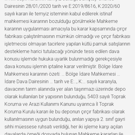
Dairesinin 28/01/2020 tarih ve E:2019/8616, K:2020/60
sayılı kararı ile temyiz isteminin kabul edilerek istinaf
mahkemesi kararının bozulduğu görülmekle Mahkeme
kararının uygulanması amacıyla bu karar kapsamında çırçır
fabrikası çalıştırılmasının mümkün olmadığı ve çırçır fabrikası
işletmecisi olmayan tacirlere yapılan kütlü pamuk satışlarının
destekleme harici tutulacağı yönünde tesis edilen dava
konusu işlemde hukuka uyarlık bulunmadığı gerekçesiyle
dava konusu işlemin iptaline karar verilmiştir. Bölge İdare
Mahkemesi kararının özeti: … Bölge İdare Mahkemesi …
İdare Dava Dairesinin … tarih ve E:.., K:… sayılı kararıyla,
davacının tarım alanında yer alan taşınmazı üzerinde depo
olarak kullanılan bir yapısının bulunduğu, 5403 sayılı Toprak
Koruma ve Arazi Kullanımı Kanunu uyarınca İl Toprak
Koruma Kurulu kararı ile bu deponun çırçır fabrikası olarak
kullanılmasının uygun bulunduğu, anılan yapıya 2. sınıf gayri
sıhhi müessese ruhsatı verildiği, her iki işleme karşı açılan
davalarda örneği dosyada bulunan Mahkeme kararları ile