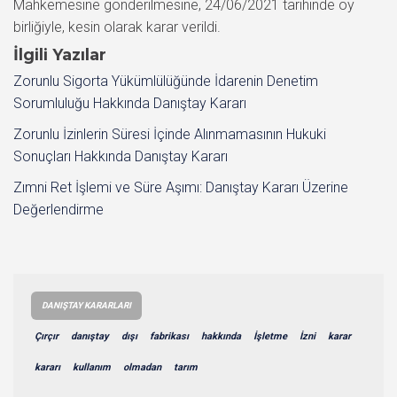
Mahkemesine gönderilmesine, 24/06/2021 tarihinde oy
birliğiyle, kesin olarak karar verildi.
İlgili Yazılar
Zorunlu Sigorta Yükümlülüğünde İdarenin Denetim
Sorumluluğu Hakkında Danıştay Kararı
Zorunlu İzinlerin Süresi İçinde Alınmamasının Hukuki
Sonuçları Hakkında Danıştay Kararı
Zımni Ret İşlemi ve Süre Aşımı: Danıştay Kararı Üzerine
Değerlendirme
DANIŞTAY KARARLARI
Çırçır
danıştay
dışı
fabrikası
hakkında
İşletme
İzni
karar
kararı
kullanım
olmadan
tarım