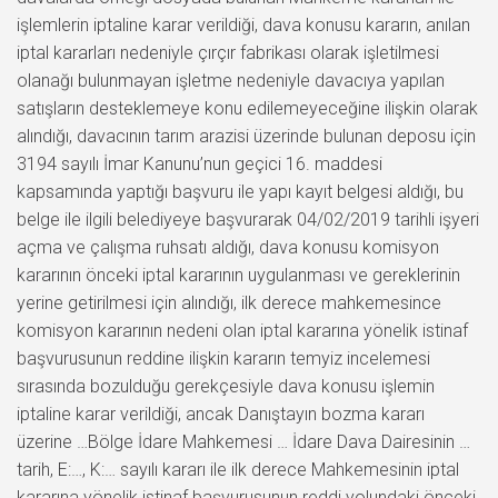
işlemlerin iptaline karar verildiği, dava konusu kararın, anılan
iptal kararları nedeniyle çırçır fabrikası olarak işletilmesi
olanağı bulunmayan işletme nedeniyle davacıya yapılan
satışların desteklemeye konu edilemeyeceğine ilişkin olarak
alındığı, davacının tarım arazisi üzerinde bulunan deposu için
3194 sayılı İmar Kanunu’nun geçici 16. maddesi
kapsamında yaptığı başvuru ile yapı kayıt belgesi aldığı, bu
belge ile ilgili belediyeye başvurarak 04/02/2019 tarihli işyeri
açma ve çalışma ruhsatı aldığı, dava konusu komisyon
kararının önceki iptal kararının uygulanması ve gereklerinin
yerine getirilmesi için alındığı, ilk derece mahkemesince
komisyon kararının nedeni olan iptal kararına yönelik istinaf
başvurusunun reddine ilişkin kararın temyiz incelemesi
sırasında bozulduğu gerekçesiyle dava konusu işlemin
iptaline karar verildiği, ancak Danıştayın bozma kararı
üzerine …Bölge İdare Mahkemesi … İdare Dava Dairesinin …
tarih, E:…, K:… sayılı kararı ile ilk derece Mahkemesinin iptal
kararına yönelik istinaf başvurusunun reddi yolundaki önceki