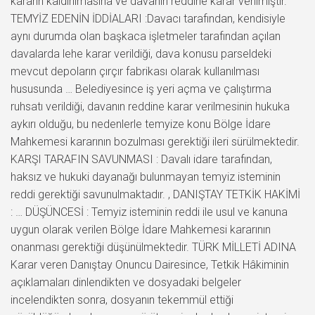
kararın kaldırılmasına ve davanın reddine karar verilmiştir.
TEMYİZ EDENİN İDDİALARI :Davacı tarafından, kendisiyle
aynı durumda olan başkaca işletmeler tarafından açılan
davalarda lehe karar verildiği, dava konusu parseldeki
mevcut depoların çırçır fabrikası olarak kullanılması
hususunda … Belediyesince iş yeri açma ve çalıştırma
ruhsatı verildiği, davanın reddine karar verilmesinin hukuka
aykırı olduğu, bu nedenlerle temyize konu Bölge İdare
Mahkemesi kararının bozulması gerektiği ileri sürülmektedir.
KARŞI TARAFIN SAVUNMASI : Davalı idare tarafından,
haksız ve hukuki dayanağı bulunmayan temyiz isteminin
reddi gerektiği savunulmaktadır. , DANIŞTAY TETKİK HAKİMİ
: … DÜŞÜNCESİ : Temyiz isteminin reddi ile usul ve kanuna
uygun olarak verilen Bölge İdare Mahkemesi kararının
onanması gerektiği düşünülmektedir. TÜRK MİLLETİ ADINA
Karar veren Danıştay Onuncu Dairesince, Tetkik Hâkiminin
açıklamaları dinlendikten ve dosyadaki belgeler
incelendikten sonra, dosyanın tekemmül ettiği