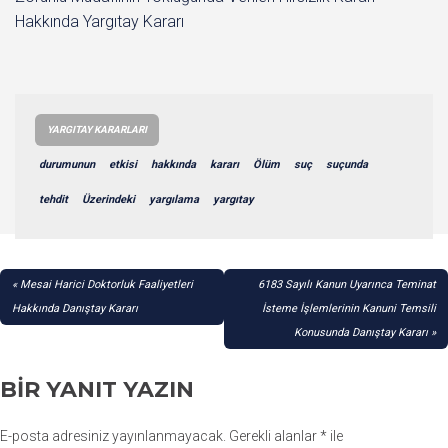
Hakkında Yargıtay Kararı
YARGITAY KARARLARI
durumunun
etkisi
hakkında
kararı
Ölüm
suç
suçunda
tehdit
Üzerindeki
yargılama
yargıtay
YAZI
Mesai Harici Doktorluk Faaliyetleri
6183 Sayılı Kanun Uyarınca Teminat
GEZINMESI
Hakkında Danıştay Kararı
İsteme İşlemlerinin Kanuni Temsili
Konusunda Danıştay Kararı
BIR YANIT YAZIN
E-posta adresiniz yayınlanmayacak.
Gerekli alanlar
*
ile