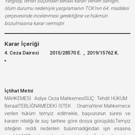
Yargıtay, tehdit suçundan beraat kararı verilen sanığın,
ölüm durumu nedeniyle yargılamanın TCK’nın 64. maddesi
çerçevesinde incelenmesi gerektiğine ve hükmün
bozulmasına karar vermiştir.
Karar İçeriği
4. Ceza Dairesi 2015/28570 E. , 2019/15762 K.
İçtihat Metni
MAHKEMESİ :Asliye Ceza MahkemesiSUÇ : Tehdit HÜKÜM :
BeraatTEBLİĞNAMEDEKİ İSTEK : OnamaYerel Mahkemece
verilen hüküm temyiz edilmekle, başvurunun süresi ve
kararın niteliği ile suç tarihine göre dosya görüşüldü:Temyiz
isteğinin reddi nedenleri bulunmadığından işin esasına