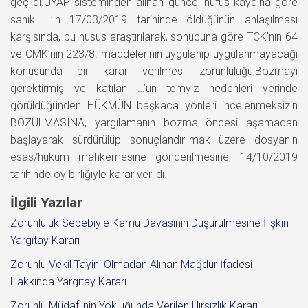
geçildi.UYAP sisteminden alınan güncel nüfus kaydına göre
sanık …’ın 17/03/2019 tarihinde öldüğünün anlaşılması
karşısında, bu husus araştırılarak, sonucuna göre TCK’nın 64
ve CMK’nın 223/8. maddelerinin uygulanıp uygulanmayacağı
konusunda bir karar verilmesi zorunluluğu,Bozmayı
gerektirmiş ve katılan …’un temyiz nedenleri yerinde
görüldüğünden HÜKMÜN başkaca yönleri incelenmeksizin
BOZULMASINA, yargılamanın bozma öncesi aşamadan
başlayarak sürdürülüp sonuçlandırılmak üzere dosyanın
esas/hüküm mahkemesine gönderilmesine, 14/10/2019
tarihinde oy birliğiyle karar verildi.
İlgili Yazılar
Zorunluluk Sebebiyle Kamu Davasının Düşürülmesine İlişkin
Yargıtay Kararı
Zorunlu Vekil Tayini Olmadan Alınan Mağdur İfadesi
Hakkında Yargıtay Kararı
Zorunlu Müdafiinin Yokluğunda Verilen Hırsızlık Kararı