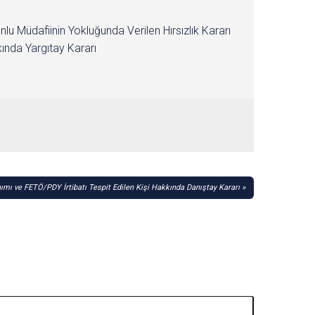
nlu Müdafiinin Yokluğunda Verilen Hırsızlık Kararı
ında Yargıtay Kararı
ımı ve FETÖ/PDY İrtibatı Tespit Edilen Kişi Hakkında Danıştay Kararı