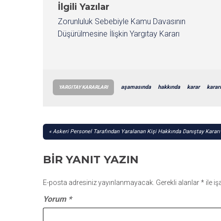
İlgili Yazılar
Zorunluluk Sebebiyle Kamu Davasının
Düşürülmesine İlişkin Yargıtay Kararı
aşamasında
hakkında
karar
kararı
YARGITAY KARARLARI
YAZI
Askeri Personel Tarafından Yaralanan Kişi Hakkında Danıştay Kararı
GEZINMESI
BIR YANIT YAZIN
E-posta adresiniz yayınlanmayacak.
Gerekli alanlar
*
ile i
Yorum
*