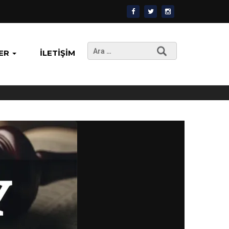
Arama:
ER
İLETIŞIM