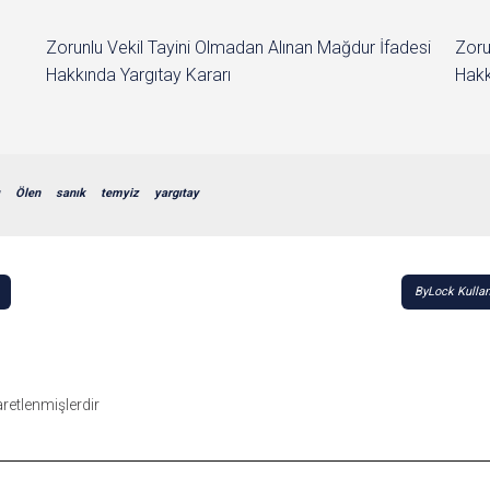
Zorunlu Vekil Tayini Olmadan Alınan Mağdur İfadesi
Zoru
Hakkında Yargıtay Kararı
Hakk
Ölen
sanık
temyiz
yargıtay
ByLock Kullan
şaretlenmişlerdir