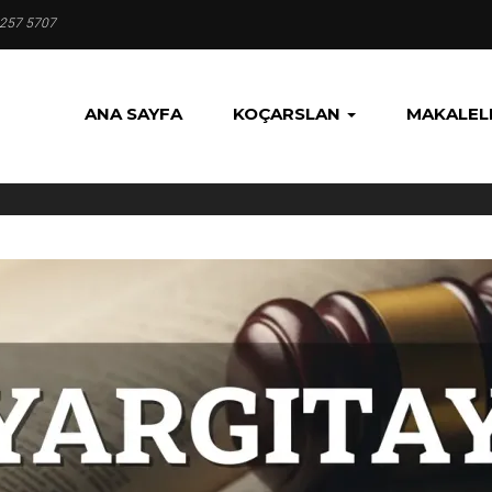
 257 5707
ANA SAYFA
KOÇARSLAN
MAKALEL