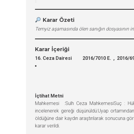
Karar Özeti
Temyiz aşamasında ölen sanığın dosyasının in
Karar İçeriği
16. Ceza Dairesi 2016/7010 E. , 2016/69
İçtihat Metni
Mahkemesi :Sulh Ceza MahkemesiSuç : Hükü
incelenerek gereği düşünüldü:Uyap ortamında
öldüğüne dair kaydın araştırılarak sonucuna gö
karar verildi.