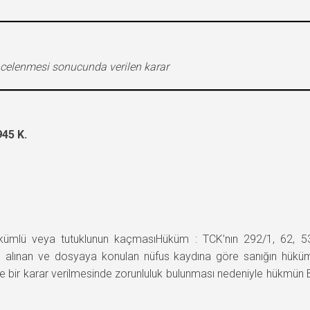
celenmesi sonucunda verilen karar
45 K.
mlü veya tutuklunun kaçmasıHüküm : TCK’nın 292/1, 62, 53
n alınan ve dosyaya konulan nüfus kaydına göre sanığın hük
re bir karar verilmesinde zorunluluk bulunması nedeniyle hükmün