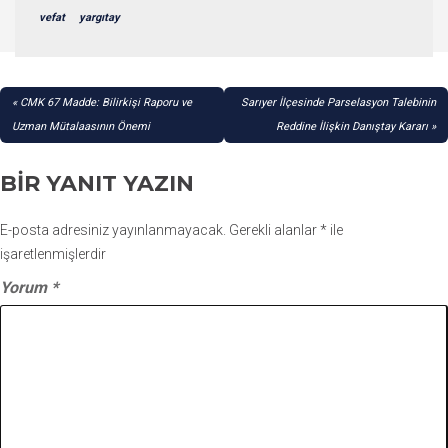
vefat
yargıtay
YAZI
CMK 67 Madde: Bilirkişi Raporu ve
Sarıyer İlçesinde Parselasyon Talebinin
GEZINMESI
Uzman Mütalaasının Önemi
Reddine İlişkin Danıştay Kararı
BIR YANIT YAZIN
E-posta adresiniz yayınlanmayacak.
Gerekli alanlar
*
ile
işaretlenmişlerdir
Yorum
*