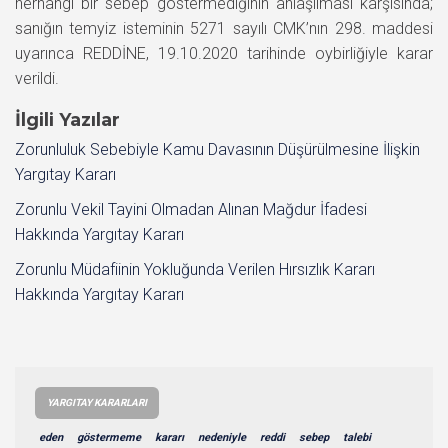
herhangi bir sebep göstermediğinin anlaşılması karşısında;
sanığın temyiz isteminin 5271 sayılı CMK’nın 298. maddesi
uyarınca REDDİNE, 19.10.2020 tarihinde oybirliğiyle karar
verildi.
İlgili Yazılar
Zorunluluk Sebebiyle Kamu Davasının Düşürülmesine İlişkin
Yargıtay Kararı
Zorunlu Vekil Tayini Olmadan Alınan Mağdur İfadesi
Hakkında Yargıtay Kararı
Zorunlu Müdafiinin Yokluğunda Verilen Hırsızlık Kararı
Hakkında Yargıtay Kararı
YARGITAY KARARLARI
eden
göstermeme
kararı
nedeniyle
reddi
sebep
talebi