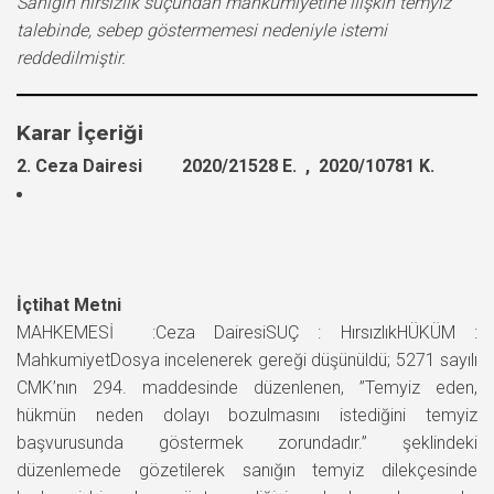
Sanığın hırsızlık suçundan mahkumiyetine ilişkin temyiz
talebinde, sebep göstermemesi nedeniyle istemi
reddedilmiştir.
Karar İçeriği
2. Ceza Dairesi 2020/21528 E. , 2020/10781 K.
İçtihat Metni
MAHKEMESİ :Ceza DairesiSUÇ : HırsızlıkHÜKÜM :
MahkumiyetDosya incelenerek gereği düşünüldü; 5271 sayılı
CMK’nın 294. maddesinde düzenlenen, ”Temyiz eden,
hükmün neden dolayı bozulmasını istediğini temyiz
başvurusunda göstermek zorundadır.” şeklindeki
düzenlemede gözetilerek sanığın temyiz dilekçesinde