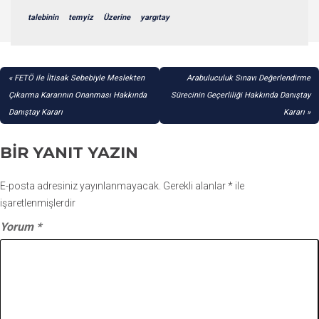
talebinin
temyiz
Üzerine
yargıtay
YAZI
FETÖ ile İltisak Sebebiyle Meslekten
Arabuluculuk Sınavı Değerlendirme
GEZINMESI
Çıkarma Kararının Onanması Hakkında
Sürecinin Geçerliliği Hakkında Danıştay
Danıştay Kararı
Kararı
BIR YANIT YAZIN
E-posta adresiniz yayınlanmayacak.
Gerekli alanlar
*
ile
işaretlenmişlerdir
Yorum
*