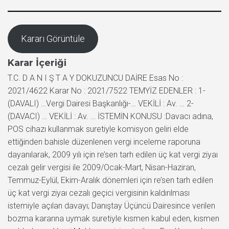
Kararı Görüntüle
Karar İçeriği
T.C. D A N I Ş T A Y DOKUZUNCU DAİRE Esas No :
2021/4622 Karar No : 2021/7522 TEMYİZ EDENLER : 1-
(DAVALI) …Vergi Dairesi Başkanlığı-… VEKİLİ : Av. … 2-
(DAVACI) … VEKİLİ : Av. … İSTEMİN KONUSU :Davacı adına,
POS cihazı kullanmak suretiyle komisyon geliri elde
ettiğinden bahisle düzenlenen vergi inceleme raporuna
dayanılarak, 2009 yılı için re’sen tarh edilen üç kat vergi ziyaı
cezalı gelir vergisi ile 2009/Ocak-Mart, Nisan-Haziran,
Temmuz-Eylül, Ekim-Aralık dönemleri için re’sen tarh edilen
üç kat vergi ziyaı cezalı geçici vergisinin kaldırılması
istemiyle açılan davayı; Danıştay Üçüncü Dairesince verilen
bozma kararına uymak suretiyle kısmen kabul eden, kısmen