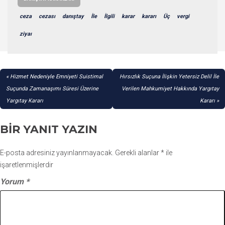
ceza
cezası
danıştay
İle
İlgili
karar
kararı
Üç
vergi
ziyaı
YAZI
Hizmet Nedeniyle Emniyeti Suistimal
Hırsızlık Suçuna İlişkin Yetersiz Delil İle
GEZINMESI
Suçunda Zamanaşımı Süresi Üzerine
Verilen Mahkumiyet Hakkında Yargıtay
Yargıtay Kararı
Kararı
BIR YANIT YAZIN
E-posta adresiniz yayınlanmayacak.
Gerekli alanlar
*
ile
işaretlenmişlerdir
Yorum
*