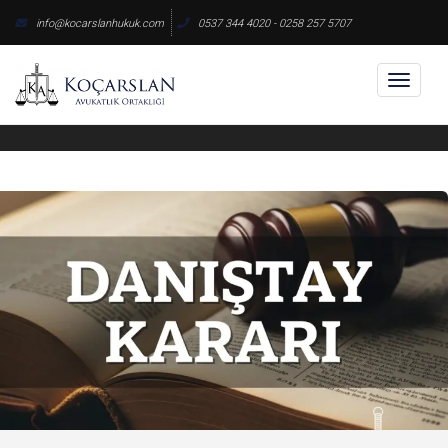
Skip
info@kocarslanhukuk.com
0537 344 4020 - 0258 257 5707
to
content
Toggl
naviga