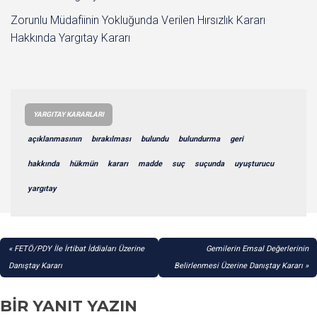
Zorunlu Müdafiinin Yokluğunda Verilen Hırsızlık Kararı
Hakkında Yargıtay Kararı
YARGITAY KARARLARI
açıklanmasının
bırakılması
bulundu
bulundurma
geri
hakkında
hükmün
kararı
madde
suç
suçunda
uyuşturucu
yargıtay
YAZI
FETÖ/PDY İle İrtibat İddiaları Üzerine
Gemilerin Emsal Değerlerinin
GEZINMESI
Danıştay Kararı
Belirlenmesi Üzerine Danıştay Kararı
BIR YANIT YAZIN