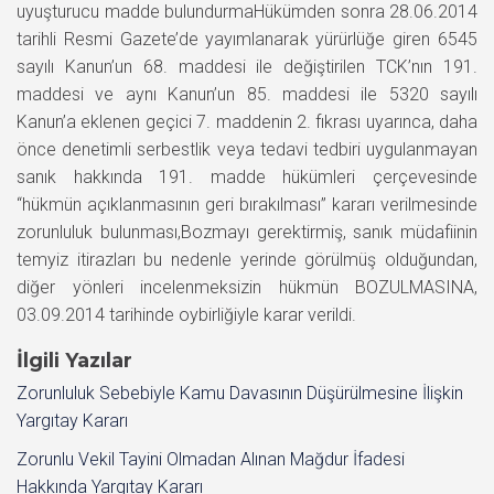
uyuşturucu madde bulundurmaHükümden sonra 28.06.2014
tarihli Resmi Gazete’de yayımlanarak yürürlüğe giren 6545
sayılı Kanun’un 68. maddesi ile değiştirilen TCK’nın 191.
maddesi ve aynı Kanun’un 85. maddesi ile 5320 sayılı
Kanun’a eklenen geçici 7. maddenin 2. fıkrası uyarınca, daha
önce denetimli serbestlik veya tedavi tedbiri uygulanmayan
sanık hakkında 191. madde hükümleri çerçevesinde
“hükmün açıklanmasının geri bırakılması” kararı verilmesinde
zorunluluk bulunması,Bozmayı gerektirmiş, sanık müdafiinin
temyiz itirazları bu nedenle yerinde görülmüş olduğundan,
diğer yönleri incelenmeksizin hükmün BOZULMASINA,
03.09.2014 tarihinde oybirliğiyle karar verildi.
İlgili Yazılar
Zorunluluk Sebebiyle Kamu Davasının Düşürülmesine İlişkin
Yargıtay Kararı
Zorunlu Vekil Tayini Olmadan Alınan Mağdur İfadesi
Hakkında Yargıtay Kararı