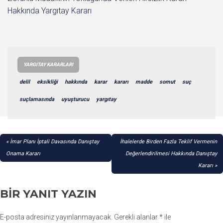
Hakkında Yargıtay Kararı
YARGITAY KARARLARI
delil
eksikliği
hakkında
karar
kararı
madde
somut
suç
suçlamasında
uyuşturucu
yargıtay
YAZI
İmar Planı İptali Davasında Danıştay
İhalelerde Birden Fazla Teklif Vermenin
GEZINMESI
Onama Kararı
Değerlendirilmesi Hakkında Danıştay
Kararı
BIR YANIT YAZIN
E-posta adresiniz yayınlanmayacak.
Gerekli alanlar
*
ile