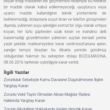
beyan ettiği maddenin ele geçmemesi nedeniyle bu nitelikte
bir madde olarak kabul edilemeyeceği, uyuşturucu veya
uyarıcı madde kullandığının teknik yöntemlerle de
belirlenmediği, dolayısıyla soyut ikrarı ve telefon görüşmeleri
dışında, yüklenen suçu işlediğini somut bir olgu olarak ortaya
koyan, her türlü şüpheden uzak kesin ve inandırıcı delil
bulunmadığı gözetilmeden yüklenen suçtan beraati yerine
yazılı şekilde mahkumiyetine karar verilmesi,Kanuna aykırı,
sanığın temyiz itirazları bu itibarla yerinde görülmüş
olduğundan hükmün bu sebepten dolayı BOZULMASINA,
08.06.2016 tarihinde oybirliğiyle karar verildi.
İlgili Yazılar
Zorunluluk Sebebiyle Kamu Davasının Düşürülmesine İlişkin
Yargıtay Kararı
Zorunlu Vekil Tayini Olmadan Alınan Mağdur İfadesi
Hakkında Yargıtay Kararı
Zorunlu Müdafiinin Yokluğunda Verilen Hırsızlık Kararı