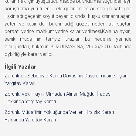
kullanmak için uyuşturucu madde bulundurma suçundan ayrı
soruşturma yürütülen … ele geçirilen esrarı sanığın sattığına
ilişkin adı geçenin soyut beyanı dışında, kuşku sınırlarını aşan,
yeterli ve kesin delil bulunmadığı gözetilmeden, atılı suçtan
beraati yerine mahkûmiyetine karar verilmesi,Kanuna aykırı,
sanık müdafiinin temyiz itirazları bu nedenle yerinde
olduğundan, hükmün BOZULMASINA, 20/06/2016 tarihinde
oybirliğiyle karar verildi.
İlgili Yazılar
Zorunluluk Sebebiyle Kamu Davasının Düşürülmesine İlişkin
Yargıtay Kararı
Zorunlu Vekil Tayini Olmadan Alınan Mağdur İfadesi
Hakkında Yargıtay Kararı
Zorunlu Müdafiinin Yokluğunda Verilen Hırsızlık Kararı
Hakkında Yargıtay Kararı