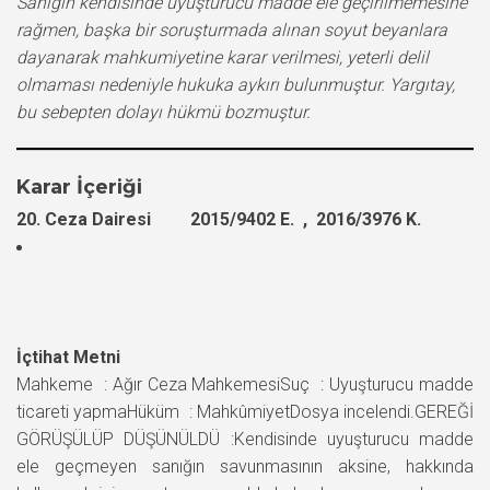
Sanığın kendisinde uyuşturucu madde ele geçirilmemesine
rağmen, başka bir soruşturmada alınan soyut beyanlara
dayanarak mahkumiyetine karar verilmesi, yeterli delil
olmaması nedeniyle hukuka aykırı bulunmuştur. Yargıtay,
bu sebepten dolayı hükmü bozmuştur.
Karar İçeriği
20. Ceza Dairesi 2015/9402 E. , 2016/3976 K.
İçtihat Metni
Mahkeme : Ağır Ceza MahkemesiSuç : Uyuşturucu madde
ticareti yapmaHüküm : MahkûmiyetDosya incelendi.GEREĞİ
GÖRÜŞÜLÜP DÜŞÜNÜLDÜ :Kendisinde uyuşturucu madde
ele geçmeyen sanığın savunmasının aksine, hakkında