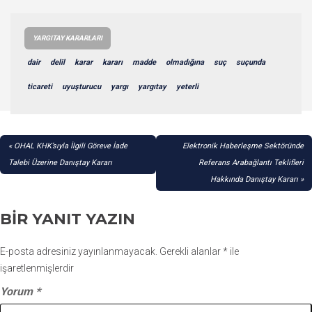
YARGITAY KARARLARI
dair
delil
karar
kararı
madde
olmadığına
suç
suçunda
ticareti
uyuşturucu
yargı
yargıtay
yeterli
YAZI
OHAL KHK’sıyla İlgili Göreve İade
Elektronik Haberleşme Sektöründe
GEZINMESI
Talebi Üzerine Danıştay Kararı
Referans Arabağlantı Teklifleri
Hakkında Danıştay Kararı
BIR YANIT YAZIN
E-posta adresiniz yayınlanmayacak.
Gerekli alanlar
*
ile
işaretlenmişlerdir
Yorum
*