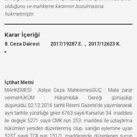
olduğunu ve mahkeme kararının bozulmasına
hükmetmiştir.
Karar İçeriği
8. Ceza Dairesi 2017/19287 E. , 2017/12623 K.
İçtihat Metni
MAHKEMESİ :Asliye Ceza MahkemesiSUÇ : Mala zarar
vermeHÜKÜM : Hükümlülük Gereği görüşülüp
düşünüldü: 02.12.2016 tarihli Resmi Gazete’de yayımlanarak
aynı tarihte yürürlüğe giren 6763 sayılı Kanun’un 34. maddesi
ile değişik 5271 sayılı CMK.nun 253. maddesi ile uzlaştırma
hükümleri yeniden düzenlenmiş olup, sanığın eylemine uyan
5237 sayılı TCK.nun 151/1, maddesinde düzenlenen suçun