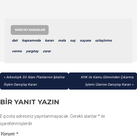
YARGITAY KARARLARI
dair
kapsamında
kararı
mala
suç
suçuna
uzlaştırma
verme
yargıtay
zarar
YAZI
Arkeolojik Sit Alanı Planlarının İptaline
KHK ile Kamu Görevinden Çıkarma
GEZINMESI
İlişkin Danıştay Kararı
İşlemi Üzerine Danıştay Kararı
BIR YANIT YAZIN
E-posta adresiniz yayınlanmayacak.
Gerekli alanlar
*
ile
işaretlenmişlerdir
Yorum
*