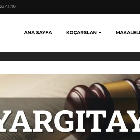
 257 5707
ANA SAYFA
KOÇARSLAN
MAKALEL