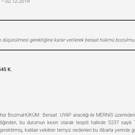
 – 02.12.2019
n düşürülmesi gerektiğine karar verilerek beraat hükmü bozulmuş
45 K.
 BozmaHÜKÜM : Beraat UYAP aracılığı ile MERNİS üzerinden t
tildiğinden, bu durumun kesin olarak tespiti halinde 5237 sayı
ektirmiş, katılan vekilinin temyiz nedenleri bu itibarla yerind