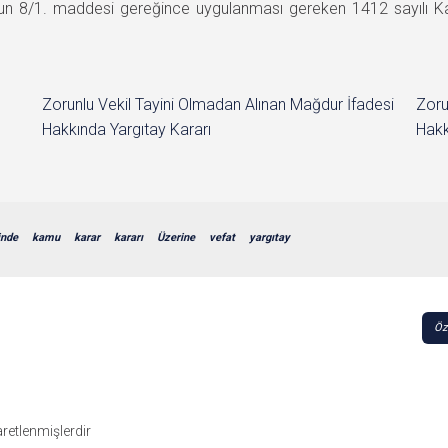
nun 8/1. maddesi gereğince uygulanması gereken 1412 sayılı
Zorunlu Vekil Tayini Olmadan Alınan Mağdur İfadesi
Zoru
Hakkında Yargıtay Kararı
Hakk
inde
kamu
karar
kararı
Üzerine
vefat
yargıtay
Öz
şaretlenmişlerdir