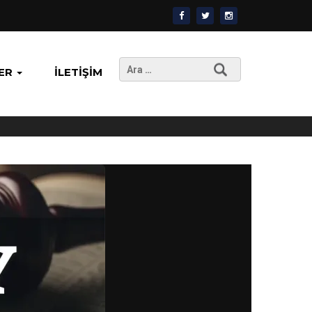
Arama:
ER
İLETIŞIM