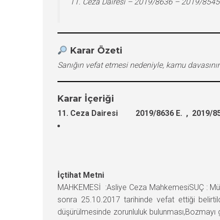
11. Ceza Dairesi – 2019/8636 – 2019/8545
Karar Özeti
Sanığın vefat etmesi nedeniyle, kamu davasını
Karar İçeriği
11. Ceza Dairesi 2019/8636 E. , 2019/85
İçtihat Metni
MAHKEMESİ :Asliye Ceza MahkemesiSUÇ : Mühür
sonra 25.10.2017 tarihinde vefat ettiği belir
düşürülmesinde zorunluluk bulunması,Bozmayı ger