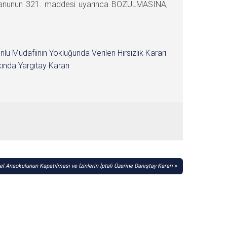
 Kanunun 321. maddesi uyarınca BOZULMASINA,
nlu Müdafiinin Yokluğunda Verilen Hırsızlık Kararı
ında Yargıtay Kararı
el Anaokulunun Kapatılması ve İzinlerin İptali Üzerine Danıştay Kararı