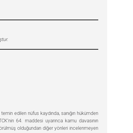
tur.
emin edilen nüfus kaydında, sanığın hükümden
lı TCK’nin 64. maddesi uyarınca kamu davasının
e görülmüş olduğundan diğer yönleri incelenmeyen