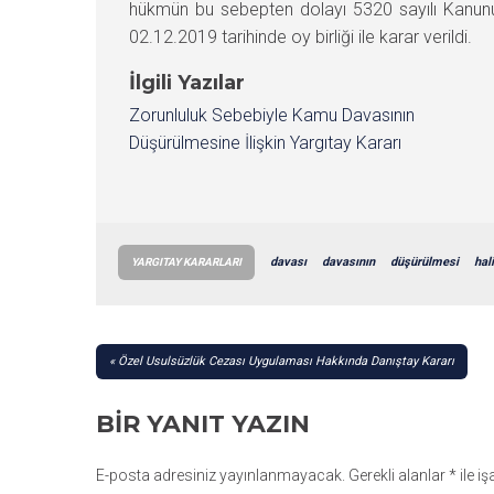
hükmün bu sebepten dolayı 5320 sayılı Kanu
02.12.2019 tarihinde oy birliği ile karar verildi.
İlgili Yazılar
Zorunluluk Sebebiyle Kamu Davasının
Düşürülmesine İlişkin Yargıtay Kararı
davası
davasının
düşürülmesi
hal
YARGITAY KARARLARI
YAZI
Özel Usulsüzlük Cezası Uygulaması Hakkında Danıştay Kararı
GEZINMESI
BIR YANIT YAZIN
E-posta adresiniz yayınlanmayacak.
Gerekli alanlar
*
ile i