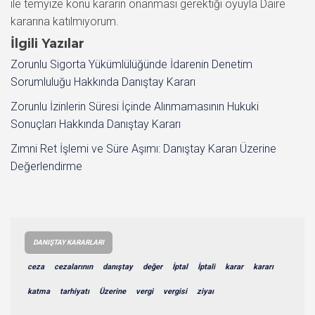
ile temyize konu kararın onanması gerektiği oyuyla Daire
kararına katılmıyorum.
İlgili Yazılar
Zorunlu Sigorta Yükümlülüğünde İdarenin Denetim
Sorumluluğu Hakkında Danıştay Kararı
Zorunlu İzinlerin Süresi İçinde Alınmamasının Hukuki
Sonuçları Hakkında Danıştay Kararı
Zımni Ret İşlemi ve Süre Aşımı: Danıştay Kararı Üzerine
Değerlendirme
DANIŞTAY KARARLARI
ceza
cezalarının
danıştay
değer
İptal
İptali
karar
kararı
katma
tarhiyatı
Üzerine
vergi
vergisi
ziyaı