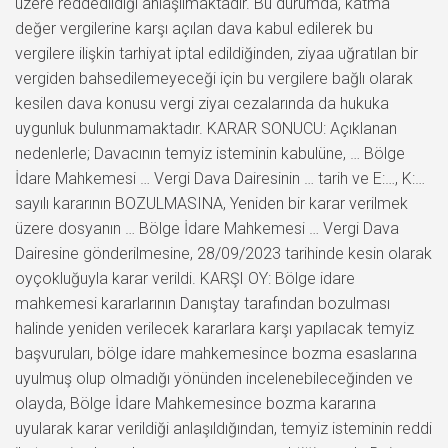
üzere reddedildiği anlaşılmaktadır. Bu durumda, katma
değer vergilerine karşı açılan dava kabul edilerek bu
vergilere ilişkin tarhiyat iptal edildiğinden, ziyaa uğratılan bir
vergiden bahsedilemeyeceği için bu vergilere bağlı olarak
kesilen dava konusu vergi ziyaı cezalarında da hukuka
uygunluk bulunmamaktadır. KARAR SONUCU: Açıklanan
nedenlerle; Davacının temyiz isteminin kabulüne, … Bölge
İdare Mahkemesi … Vergi Dava Dairesinin … tarih ve E:…, K:…
sayılı kararının BOZULMASINA, Yeniden bir karar verilmek
üzere dosyanın … Bölge İdare Mahkemesi … Vergi Dava
Dairesine gönderilmesine, 28/09/2023 tarihinde kesin olarak
oyçokluğuyla karar verildi. KARŞI OY: Bölge idare
mahkemesi kararlarının Danıştay tarafından bozulması
halinde yeniden verilecek kararlara karşı yapılacak temyiz
başvuruları, bölge idare mahkemesince bozma esaslarına
uyulmuş olup olmadığı yönünden incelenebileceğinden ve
olayda, Bölge İdare Mahkemesince bozma kararına
uyularak karar verildiği anlaşıldığından, temyiz isteminin reddi