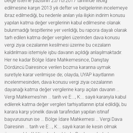
belge isteme yazısının 25/10/2017 tarihinde tebliğ
edilmesine karşın 2013 yılı defter ve belgelerinin incelemeye
ibraz edilmediği, bu nedenle anılan yıla ilişkin indirim konusu
yapılan katma değer vergilerinin kabul edilmesine olanak
bulunmadığı tespitlerine yer verildiği, bu rapora dayalı olarak
tarh edilen katma değer vergileri üzerinden dava konusu
vergi ziyaı cezalarının kesilmesi üzerine bu cezaların
kaldırılması istemiyle işbu davanın açıldığı anlaşılmaktadır.
Her ne kadar Bölge İdare Mahkemesince, Danıştay
Dördüncü Dairesince verilen bozma kararına uymak
suretiyle karar verilmişse de; olayda, UYAP kayıtlarının
incelenmesinden, dava konusu vergi ziyaı cezalarının
dayanağı katma değer vergilerine karşı açılan davanın …
Vergi Mahkemesi’nin … tarih ve E:…, K:… sayılı kararıyla kabul
edilerek katma değer vergileri tarhiyatlarının iptal edildiği, bu
karara karşı yönelik davalı tarafından yapılan istinaf
başvurusunun ise … Bölge İdare Mahkemesi … Vergi Dava
Dairesinin … tarih ve E:…, K:… sayılı kararı ile kesin olmak