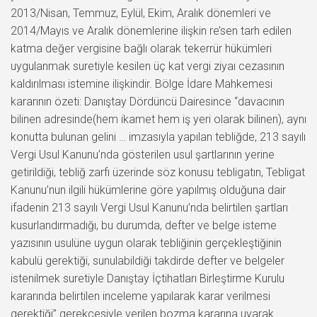
2013/Nisan, Temmuz, Eylül, Ekim, Aralık dönemleri ve
2014/Mayıs ve Aralık dönemlerine ilişkin re’sen tarh edilen
katma değer vergisine bağlı olarak tekerrür hükümleri
uygulanmak suretiyle kesilen üç kat vergi ziyaı cezasının
kaldırılması istemine ilişkindir. Bölge İdare Mahkemesi
kararının özeti: Danıştay Dördüncü Dairesince “davacının
bilinen adresinde(hem ikamet hem iş yeri olarak bilinen), aynı
konutta bulunan gelini … imzasıyla yapılan tebliğde, 213 sayılı
Vergi Usul Kanunu’nda gösterilen usul şartlarının yerine
getirildiği, tebliğ zarfı üzerinde söz konusu tebligatın, Tebligat
Kanunu’nun ilgili hükümlerine göre yapılmış olduğuna dair
ifadenin 213 sayılı Vergi Usul Kanunu’nda belirtilen şartları
kusurlandırmadığı, bu durumda, defter ve belge isteme
yazısının usulüne uygun olarak tebliğinin gerçekleştiğinin
kabulü gerektiği, sunulabildiği takdirde defter ve belgeler
istenilmek suretiyle Danıştay İçtihatları Birleştirme Kurulu
kararında belirtilen inceleme yapılarak karar verilmesi
gerektiği” gerekçesiyle verilen bozma kararına uyarak