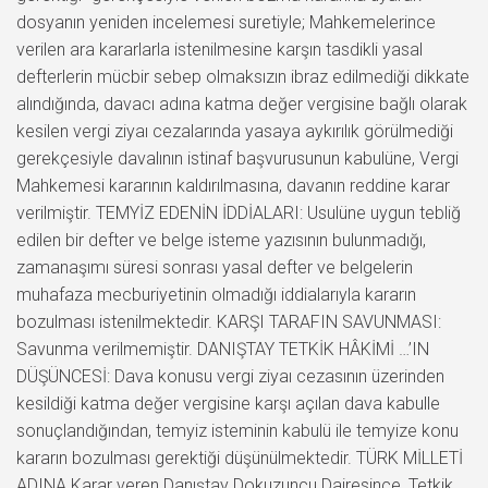
dosyanın yeniden incelemesi suretiyle; Mahkemelerince
verilen ara kararlarla istenilmesine karşın tasdikli yasal
defterlerin mücbir sebep olmaksızın ibraz edilmediği dikkate
alındığında, davacı adına katma değer vergisine bağlı olarak
kesilen vergi ziyaı cezalarında yasaya aykırılık görülmediği
gerekçesiyle davalının istinaf başvurusunun kabulüne, Vergi
Mahkemesi kararının kaldırılmasına, davanın reddine karar
verilmiştir. TEMYİZ EDENİN İDDİALARI: Usulüne uygun tebliğ
edilen bir defter ve belge isteme yazısının bulunmadığı,
zamanaşımı süresi sonrası yasal defter ve belgelerin
muhafaza mecburiyetinin olmadığı iddialarıyla kararın
bozulması istenilmektedir. KARŞI TARAFIN SAVUNMASI:
Savunma verilmemiştir. DANIŞTAY TETKİK HÂKİMİ …’IN
DÜŞÜNCESİ: Dava konusu vergi ziyaı cezasının üzerinden
kesildiği katma değer vergisine karşı açılan dava kabulle
sonuçlandığından, temyiz isteminin kabulü ile temyize konu
kararın bozulması gerektiği düşünülmektedir. TÜRK MİLLETİ
ADINA Karar veren Danıştay Dokuzuncu Dairesince, Tetkik