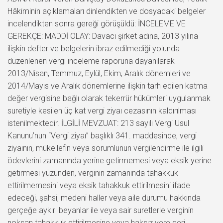
Hâkiminin açıklamaları dinlendikten ve dosyadaki belgeler
incelendikten sonra gereği görüşüldü: İNCELEME VE
GEREKÇE: MADDİ OLAY: Davacı şirket adına, 2013 yılına
ilişkin defter ve belgelerin ibraz edilmediği yolunda
düzenlenen vergi inceleme raporuna dayanılarak
2013/Nisan, Temmuz, Eylül, Ekim, Aralık dönemleri ve
2014/Mayıs ve Aralık dönemlerine ilişkin tarh edilen katma
değer vergisine bağlı olarak tekerrür hükümleri uygulanmak
suretiyle kesilen üç kat vergi ziyaı cezasının kaldırılması
istenilmektedir. İLGİLİ MEVZUAT: 213 sayılı Vergi Usul
Kanunu’nun “Vergi ziyaı” başlıklı 341. maddesinde, vergi
ziyaının, mükellefin veya sorumlunun vergilendirme ile ilgili
ödevlerini zamanında yerine getirmemesi veya eksik yerine
getirmesi yüzünden, verginin zamanında tahakkuk
ettirilmemesini veya eksik tahakkuk ettirilmesini ifade
edeceği, şahsi, medeni haller veya aile durumu hakkında
gerçeğe aykırı beyanlar ile veya sair suretlerle verginin
noksan tahakkuk ettirilmesine veya haksız yere geri