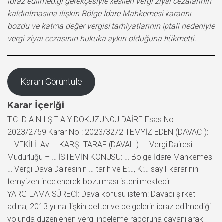
ibraz edilmediği gerekçesiyle kesilen vergi ziyaı cezalarının
kaldırılmasına ilişkin Bölge İdare Mahkemesi kararını
bozdu ve katma değer vergisi tarhiyatlarının iptali nedeniyle
vergi ziyaı cezasının hukuka aykırı olduğuna hükmetti.
Kararı Görüntüle
Karar İçeriği
T.C. D A N I Ş T A Y DOKUZUNCU DAİRE Esas No :
2023/2759 Karar No : 2023/3272 TEMYİZ EDEN (DAVACI):
… VEKİLİ: Av. … KARŞI TARAF (DAVALI): … Vergi Dairesi
Müdürlüğü – … İSTEMİN KONUSU: … Bölge İdare Mahkemesi
… Vergi Dava Dairesinin … tarih ve E:…, K:… sayılı kararının
temyizen incelenerek bozulması istenilmektedir.
YARGILAMA SÜRECİ: Dava konusu istem: Davacı şirket
adına, 2013 yılına ilişkin defter ve belgelerin ibraz edilmediği
yolunda düzenlenen vergi inceleme raporuna dayanılarak