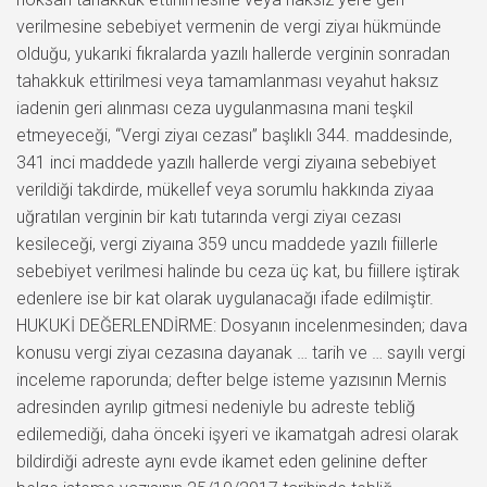
verilmesine sebebiyet vermenin de vergi ziyaı hükmünde
olduğu, yukarıki fıkralarda yazılı hallerde verginin sonradan
tahakkuk ettirilmesi veya tamamlanması veyahut haksız
iadenin geri alınması ceza uygulanmasına mani teşkil
etmeyeceği, “Vergi ziyaı cezası” başlıklı 344. maddesinde,
341 inci maddede yazılı hallerde vergi ziyaına sebebiyet
verildiği takdirde, mükellef veya sorumlu hakkında ziyaa
uğratılan verginin bir katı tutarında vergi ziyaı cezası
kesileceği, vergi ziyaına 359 uncu maddede yazılı fiillerle
sebebiyet verilmesi halinde bu ceza üç kat, bu fiillere iştirak
edenlere ise bir kat olarak uygulanacağı ifade edilmiştir.
HUKUKİ DEĞERLENDİRME: Dosyanın incelenmesinden; dava
konusu vergi ziyaı cezasına dayanak … tarih ve … sayılı vergi
inceleme raporunda; defter belge isteme yazısının Mernis
adresinden ayrılıp gitmesi nedeniyle bu adreste tebliğ
edilemediği, daha önceki işyeri ve ikamatgah adresi olarak
bildirdiği adreste aynı evde ikamet eden gelinine defter