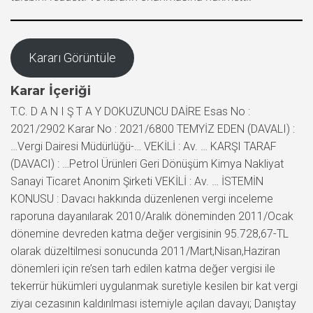
Kararı Görüntüle
Karar İçeriği
T.C. D A N I Ş T A Y DOKUZUNCU DAİRE Esas No :
2021/2902 Karar No : 2021/6800 TEMYİZ EDEN (DAVALI) :
…Vergi Dairesi Müdürlüğü-… VEKİLİ : Av. … KARŞI TARAF
(DAVACI) : …Petrol Ürünleri Geri Dönüşüm Kimya Nakliyat
Sanayi Ticaret Anonim Şirketi VEKİLİ : Av. … İSTEMİN
KONUSU : Davacı hakkında düzenlenen vergi inceleme
raporuna dayanılarak 2010/Aralık döneminden 2011/Ocak
dönemine devreden katma değer vergisinin 95.728,67-TL
olarak düzeltilmesi sonucunda 2011/Mart,Nisan,Haziran
dönemleri için re’sen tarh edilen katma değer vergisi ile
tekerrür hükümleri uygulanmak suretiyle kesilen bir kat vergi
ziyaı cezasının kaldırılması istemiyle açılan davayı; Danıştay