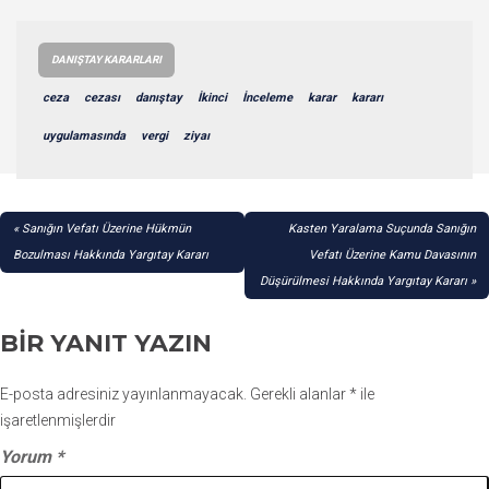
DANIŞTAY KARARLARI
ceza
cezası
danıştay
İkinci
İnceleme
karar
kararı
uygulamasında
vergi
ziyaı
YAZI
Sanığın Vefatı Üzerine Hükmün
Kasten Yaralama Suçunda Sanığın
GEZINMESI
Bozulması Hakkında Yargıtay Kararı
Vefatı Üzerine Kamu Davasının
Düşürülmesi Hakkında Yargıtay Kararı
BIR YANIT YAZIN
E-posta adresiniz yayınlanmayacak.
Gerekli alanlar
*
ile
işaretlenmişlerdir
Yorum
*