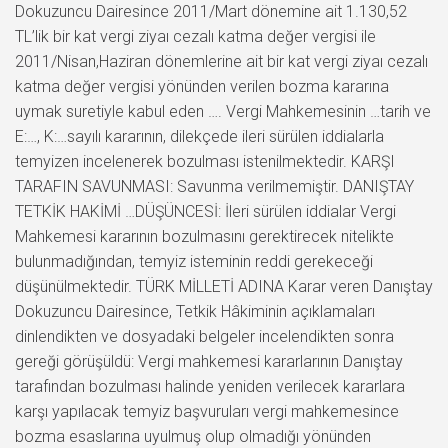
Dokuzuncu Dairesince 2011/Mart dönemine ait 1.130,52
TL’lik bir kat vergi ziyaı cezalı katma değer vergisi ile
2011/Nisan,Haziran dönemlerine ait bir kat vergi ziyaı cezalı
katma değer vergisi yönünden verilen bozma kararına
uymak suretiyle kabul eden …. Vergi Mahkemesinin …tarih ve
E:…, K:…sayılı kararının, dilekçede ileri sürülen iddialarla
temyizen incelenerek bozulması istenilmektedir. KARŞI
TARAFIN SAVUNMASI: Savunma verilmemiştir. DANIŞTAY
TETKİK HAKİMİ …DÜŞÜNCESİ: İleri sürülen iddialar Vergi
Mahkemesi kararının bozulmasını gerektirecek nitelikte
bulunmadığından, temyiz isteminin reddi gerekeceği
düşünülmektedir. TÜRK MİLLETİ ADINA Karar veren Danıştay
Dokuzuncu Dairesince, Tetkik Hâkiminin açıklamaları
dinlendikten ve dosyadaki belgeler incelendikten sonra
gereği görüşüldü: Vergi mahkemesi kararlarının Danıştay
tarafından bozulması halinde yeniden verilecek kararlara
karşı yapılacak temyiz başvuruları vergi mahkemesince
bozma esaslarına uyulmuş olup olmadığı yönünden