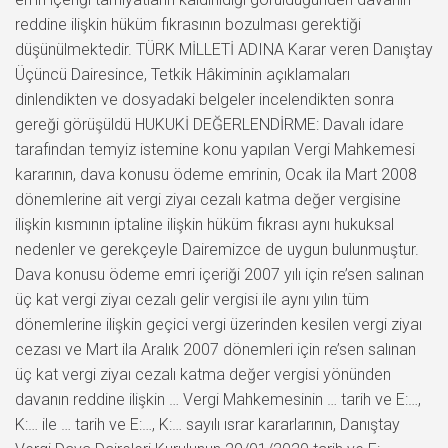
reddine ilişkin hüküm fıkrasının bozulması gerektiği
düşünülmektedir. TÜRK MİLLETİ ADINA Karar veren Danıştay
Üçüncü Dairesince, Tetkik Hâkiminin açıklamaları
dinlendikten ve dosyadaki belgeler incelendikten sonra
gereği görüşüldü HUKUKİ DEĞERLENDİRME: Davalı idare
tarafından temyiz istemine konu yapılan Vergi Mahkemesi
kararının, dava konusu ödeme emrinin, Ocak ila Mart 2008
dönemlerine ait vergi ziyaı cezalı katma değer vergisine
ilişkin kısmının iptaline ilişkin hüküm fıkrası aynı hukuksal
nedenler ve gerekçeyle Dairemizce de uygun bulunmuştur.
Dava konusu ödeme emri içeriği 2007 yılı için re’sen salınan
üç kat vergi ziyaı cezalı gelir vergisi ile aynı yılın tüm
dönemlerine ilişkin geçici vergi üzerinden kesilen vergi ziyaı
cezası ve Mart ila Aralık 2007 dönemleri için re’sen salınan
üç kat vergi ziyaı cezalı katma değer vergisi yönünden
davanın reddine ilişkin … Vergi Mahkemesinin … tarih ve E:…,
K:… ile … tarih ve E:…, K:… sayılı ısrar kararlarının, Danıştay