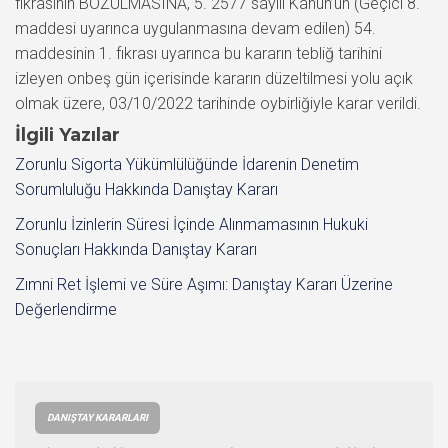
fıkrasının BOZULMASINA, 5. 2577 sayılı Kanun’un (Geçici 8.
maddesi uyarınca uygulanmasına devam edilen) 54.
maddesinin 1. fıkrası uyarınca bu kararın tebliğ tarihini
izleyen onbeş gün içerisinde kararın düzeltilmesi yolu açık
olmak üzere, 03/10/2022 tarihinde oybirliğiyle karar verildi.
İlgili Yazılar
Zorunlu Sigorta Yükümlülüğünde İdarenin Denetim
Sorumluluğu Hakkında Danıştay Kararı
Zorunlu İzinlerin Süresi İçinde Alınmamasının Hukuki
Sonuçları Hakkında Danıştay Kararı
Zımni Ret İşlemi ve Süre Aşımı: Danıştay Kararı Üzerine
Değerlendirme
DANIŞTAY KARARLARI