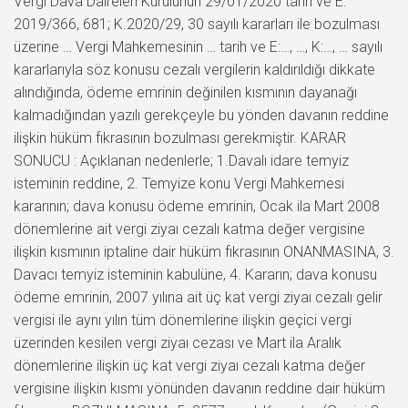
Vergi Dava Daireleri Kurulunun 29/01/2020 tarih ve E:
2019/366, 681; K.2020/29, 30 sayılı kararları ile bozulması
üzerine … Vergi Mahkemesinin … tarih ve E:…, …, K:…, … sayılı
kararlarıyla söz konusu cezalı vergilerin kaldırıldığı dikkate
alındığında, ödeme emrinin değinilen kısmının dayanağı
kalmadığından yazılı gerekçeyle bu yönden davanın reddine
ilişkin hüküm fıkrasının bozulması gerekmiştir. KARAR
SONUCU : Açıklanan nedenlerle; 1.Davalı idare temyiz
isteminin reddine, 2. Temyize konu Vergi Mahkemesi
kararının; dava konusu ödeme emrinin, Ocak ila Mart 2008
dönemlerine ait vergi ziyaı cezalı katma değer vergisine
ilişkin kısmının iptaline dair hüküm fıkrasının ONANMASINA, 3.
Davacı temyiz isteminin kabulüne, 4. Kararın; dava konusu
ödeme emrinin, 2007 yılına ait üç kat vergi ziyaı cezalı gelir
vergisi ile aynı yılın tüm dönemlerine ilişkin geçici vergi
üzerinden kesilen vergi ziyaı cezası ve Mart ila Aralık
dönemlerine ilişkin üç kat vergi ziyaı cezalı katma değer
vergisine ilişkin kısmı yönünden davanın reddine dair hüküm