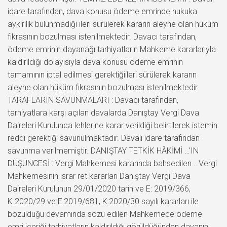
idare tarafından, dava konusu ödeme emrinde hukuka
aykırılık bulunmadığı ileri sürülerek kararın aleyhe olan hüküm
fıkrasının bozulması istenilmektedir. Davacı tarafından,
ödeme emrinin dayanağı tarhiyatların Mahkeme kararlarıyla
kaldırıldığı dolayısıyla dava konusu ödeme emrinin
tamamının iptal edilmesi gerektiğiileri sürülerek kararın
aleyhe olan hüküm fıkrasının bozulması istenilmektedir.
TARAFLARIN SAVUNMALARI : Davacı tarafından,
tarhiyatlara karşı açılan davalarda Danıştay Vergi Dava
Daireleri Kurulunca lehlerine karar verildiği belirtilerek istemin
reddi gerektiği savunulmaktadır. Davalı idare tarafından
savunma verilmemiştir. DANIŞTAY TETKİK HÂKİMİ …’IN
DÜŞÜNCESİ : Vergi Mahkemesi kararında bahsedilen …Vergi
Mahkemesinin ısrar ret kararları Danıştay Vergi Dava
Daireleri Kurulunun 29/01/2020 tarih ve E: 2019/366,
K.2020/29 ve E:2019/681, K:2020/30 sayılı kararları ile
bozulduğu devamında sözü edilen Mahkemece ödeme
emri içeriği tarhiyatların kaldırıldığı görüldüğünden davanın