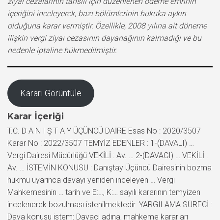
ziyaı cezalarının tahsili için düzenlenen ödeme emrinin
içeriğini inceleyerek, bazı bölümlerinin hukuka aykırı
olduğuna karar vermiştir. Özellikle, 2008 yılına ait döneme
ilişkin vergi ziyaı cezasının dayanağının kalmadığı ve bu
nedenle iptaline hükmedilmiştir.
Kararı Görüntüle
Karar İçeriği
T.C. D A N I Ş T A Y ÜÇÜNCÜ DAİRE Esas No : 2020/3507
Karar No : 2022/3507 TEMYİZ EDENLER : 1-(DAVALI) …
Vergi Dairesi Müdürlüğü VEKİLİ : Av. … 2-(DAVACI) … VEKİLİ :
Av. … İSTEMİN KONUSU : Danıştay Üçüncü Dairesinin bozma
hükmü uyarınca davayı yeniden inceleyen … Vergi
Mahkemesinin … tarih ve E:…, K:… sayılı kararının temyizen
incelenerek bozulması istenilmektedir. YARGILAMA SÜRECİ :
Dava konusu istem: Davacı adına, mahkeme kararları