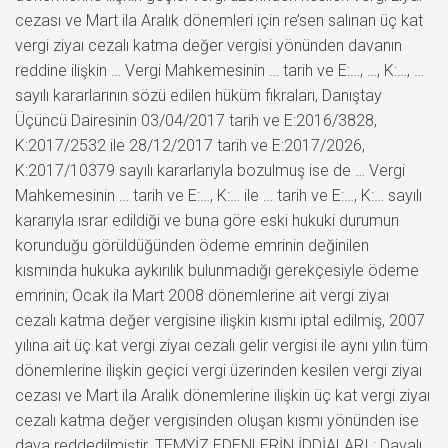
cezası ve Mart ila Aralık dönemleri için re’sen salınan üç kat
vergi ziyaı cezalı katma değer vergisi yönünden davanın
reddine ilişkin … Vergi Mahkemesinin … tarih ve E:…, …, K:…, …
sayılı kararlarının sözü edilen hüküm fıkraları, Danıştay
Üçüncü Dairesinin 03/04/2017 tarih ve E:2016/3828,
K:2017/2532 ile 28/12/2017 tarih ve E:2017/2026,
K:2017/10379 sayılı kararlarıyla bozulmuş ise de … Vergi
Mahkemesinin … tarih ve E:…, K:… ile … tarih ve E:…, K:… sayılı
kararıyla ısrar edildiği ve buna göre eski hukuki durumun
korunduğu görüldüğünden ödeme emrinin değinilen
kısmında hukuka aykırılık bulunmadığı gerekçesiyle ödeme
emrinin; Ocak ila Mart 2008 dönemlerine ait vergi ziyaı
cezalı katma değer vergisine ilişkin kısmı iptal edilmiş, 2007
yılına ait üç kat vergi ziyaı cezalı gelir vergisi ile aynı yılın tüm
dönemlerine ilişkin geçici vergi üzerinden kesilen vergi ziyaı
cezası ve Mart ila Aralık dönemlerine ilişkin üç kat vergi ziyaı
cezalı katma değer vergisinden oluşan kısmı yönünden ise
dava reddedilmiştir. TEMYİZ EDENLERİN İDDİALARI : Davalı