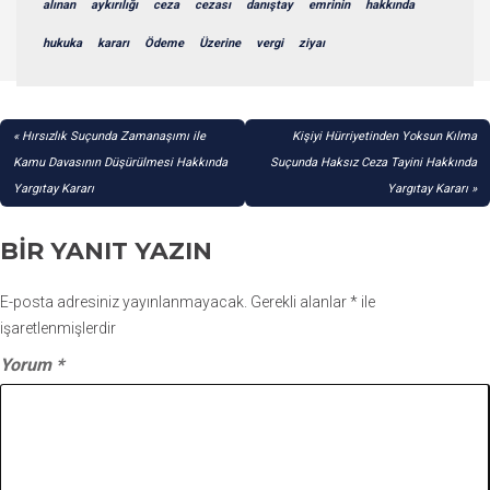
alınan
aykırılığı
ceza
cezası
danıştay
emrinin
hakkında
hukuka
kararı
Ödeme
Üzerine
vergi
ziyaı
YAZI
Hırsızlık Suçunda Zamanaşımı ile
Kişiyi Hürriyetinden Yoksun Kılma
GEZINMESI
Kamu Davasının Düşürülmesi Hakkında
Suçunda Haksız Ceza Tayini Hakkında
Yargıtay Kararı
Yargıtay Kararı
BIR YANIT YAZIN
E-posta adresiniz yayınlanmayacak.
Gerekli alanlar
*
ile
işaretlenmişlerdir
Yorum
*