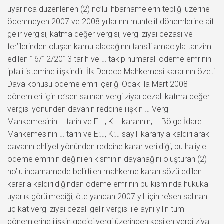
uyarınca düzenlenen (2) no’lu ihbarnamelerin tebliği üzerine
ödenmeyen 2007 ve 2008 yıllarının muhtelif dönemlerine ait
gelir vergisi, katma değer vergisi, vergi ziyaı cezası ve
fer’ilerinden oluşan kamu alacağının tahsili amacıyla tanzim
edilen 16/12/2013 tarih ve … takip numaralı ödeme emrinin
iptali istemine ilişkindir. İlk Derece Mahkemesi kararının özeti:
Dava konusu ödeme emri içeriği Ocak ila Mart 2008
dönemleri için re’sen salınan vergi ziyaı cezalı katma değer
vergisi yönünden davanın reddine ilişkin … Vergi
Mahkemesinin … tarih ve E:…, K:… kararının, … Bölge İdare
Mahkemesinin … tarih ve E:…, K:… sayılı kararıyla kaldırılarak
davanın ehliyet yönünden reddine karar verildiği, bu haliyle
ödeme emrinin değinilen kısmının dayanağını oluşturan (2)
no’lu ihbarnamede belirtilen mahkeme kararı sözü edilen
kararla kaldırıldığından ödeme emrinin bu kısmında hukuka
uyarlık görülmediği, öte yandan 2007 yılı için re’sen salınan
üç kat vergi ziyaı cezalı gelir vergisi ile aynı yılın tüm
dönemlerine ilişkin geçici vergi üzerinden kesilen vergi ziyaı