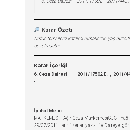
6. Ceza Dairesi – 2011/17502 – 2011/4431
Karar Özeti
Nüfus temsilcisi katılımı olmaksızın yaş düze
bozulmuştur.
Karar İçeriği
6. Ceza Dairesi 2011/17502 E. , 2011/44
İçtihat Metni
MAHKEMESİ :Ağır Ceza MahkemesiSUÇ : YağmaH
29/07/2011 tarihli kenar yazısı ile Daireye gö