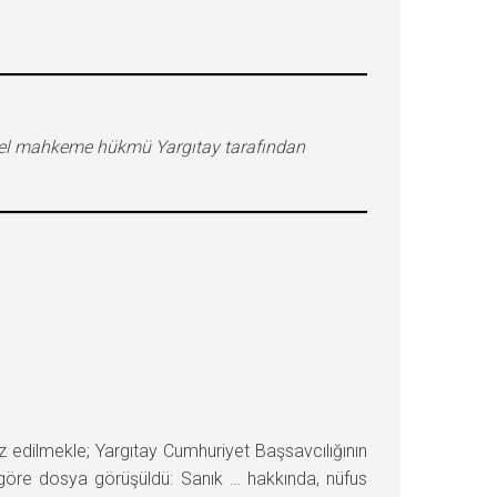
erel mahkeme hükmü Yargıtay tarafından
lmekle; Yargıtay Cumhuriyet Başsavcılığının
e göre dosya görüşüldü: Sanık … hakkında, nüfus