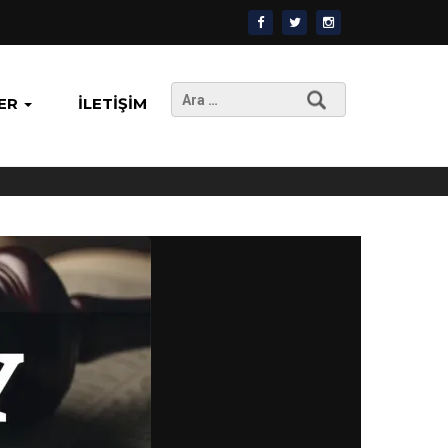
Arama:
ER
İLETIŞIM