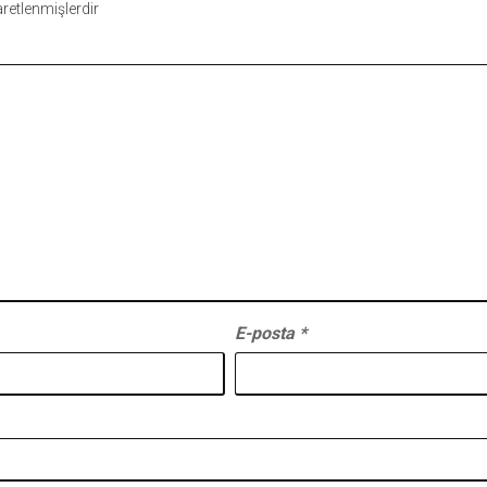
şaretlenmişlerdir
E-posta
*