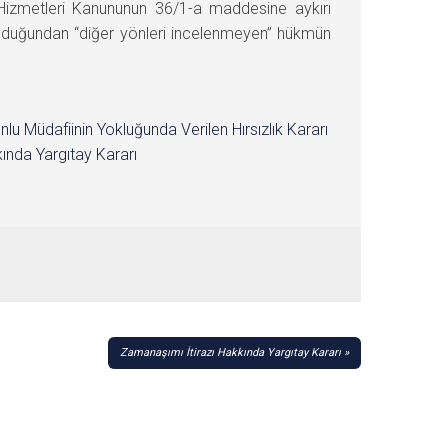
s Hizmetleri Kanununun 36/1-a maddesine aykırı
 olduğundan “diğer yönleri incelenmeyen” hükmün
nlu Müdafiinin Yokluğunda Verilen Hırsızlık Kararı
ında Yargıtay Kararı
Zamanaşımı İtirazı Hakkında Yargıtay Kararı