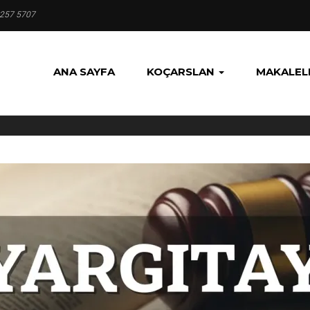
 257 5707
ANA SAYFA
KOÇARSLAN
MAKALEL