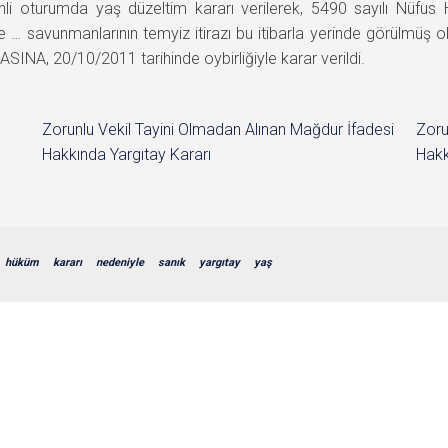
arihli oturumda yaş düzeltim kararı verilerek, 5490 sayılı Nüfu
e … savunmanlarının temyiz itirazı bu itibarla yerinde görülmüş
INA, 20/10/2011 tarihinde oybirliğiyle karar verildi.
Zorunlu Vekil Tayini Olmadan Alınan Mağdur İfadesi
Zoru
Hakkında Yargıtay Kararı
Hakk
hüküm
kararı
nedeniyle
sanık
yargıtay
yaş