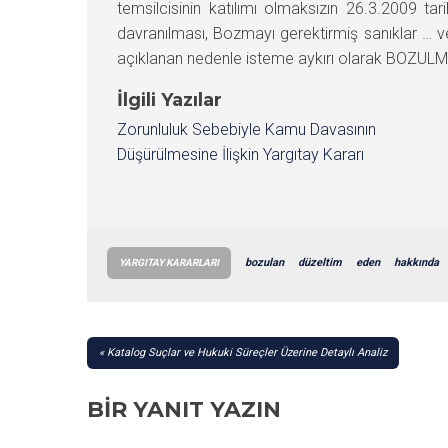
temsilcisinin katılımı olmaksızın 26.3.2009 t
davranılması, Bozmayı gerektirmiş sanıklar … v
açıklanan nedenle isteme aykırı olarak BOZULMAS
İlgili Yazılar
Zorunluluk Sebebiyle Kamu Davasının
Düşürülmesine İlişkin Yargıtay Kararı
bozulan
düzeltim
eden
hakkında
YARGITAY KARARLARI
YAZI
Katalog Suçlar ve Hukuki Süreçler Üzerine Detaylı Analiz
GEZINMESI
BIR YANIT YAZIN