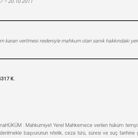
7 – 20.10.2011
ltim kararı verilmesi nedeniyle mahkum olan sanık hakkındaki y
317 K.
ÜKÜM : Mahkumiyet Yerel Mahkemece verilen hüküm temyiz edi
nderilmekle başvurunun nitelik, ceza türü, süresi ve suç tarihin