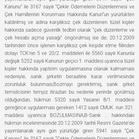
Kanunu” ile 3167 sayılı “Çekle Ödemelerin Düzenlenmesi ve
Çek Hamillerinin Korunması Hakkında Kanun”un yürürlükten
kaldırılmış ve adına karşılıksız çek düzenlenen tüzel kişiler
hakkında sadece güvenlik tedbiri olarak “çek düzenleme ve
çek hesabı açma yasağı” öngörülmüş ise de; 20.12.2009
tarihinden önce işlenen karşılıksız çek keşide etme fiilinden
dolayı TCK’nın 5 ve 20/2. maddeleri ile 5560 sayılı Kanunla
değişik 5252 sayılı Kanunun geçici 1. maddesi uyarınca tüzel
kişiler hakkında yaptırım uygulanmasına olanak kalmaması
nedeniyle, sanık şirketin beraatine karar verilmesinde
zorunluluk bulunması,Bozmayı gerektirmiş, sanık şirket
temsilcisinin temyiz itirazları bu nedenle yerinde görülmüş
olduğundan, hükmün 5320 sayılı Yasanın 8/1. maddesi
gereğince uygulanması gereken 1412 sayılı CMUK. nun 321.
maddesi uyarınca BOZULMASINA,B-Sanık … hakkındaki
hükmün incelenmesinde:20.12.2009 tarihli Resmi Gazete’de
yayımlanarak aynı gün yürürlüğe giren 5941 sayılı “Çek
Kanunu” ile 3167 sayılı “Çekle Ödemelerin Düzenlenmesi ve