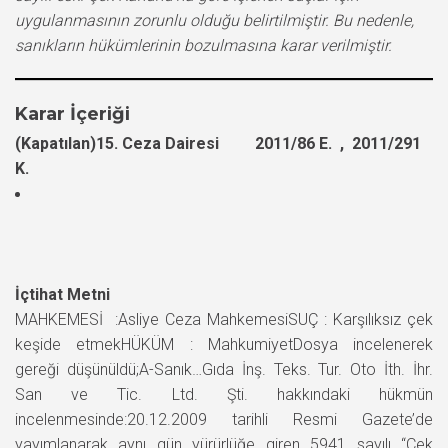
uygulanmasının zorunlu olduğu belirtilmiştir. Bu nedenle,
sanıkların hükümlerinin bozulmasına karar verilmiştir.
Karar İçeriği
(Kapatılan)15. Ceza Dairesi 2011/86 E. , 2011/291
K.
İçtihat Metni
MAHKEMESİ :Asliye Ceza MahkemesiSUÇ : Karşılıksız çek
keşide etmekHÜKÜM : MahkumiyetDosya incelenerek
gereği düşünüldü;A-Sanık…Gıda İnş. Teks. Tur. Oto İth. İhr.
San ve Tic. Ltd. Şti. hakkındaki hükmün
incelenmesinde:20.12.2009 tarihli Resmi Gazete’de
yayımlanarak aynı gün yürürlüğe giren 5941 sayılı “Çek