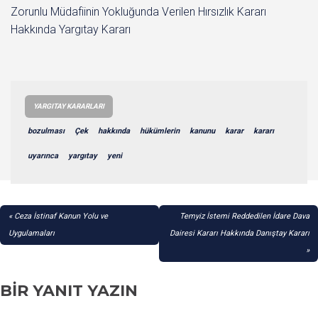
Zorunlu Müdafiinin Yokluğunda Verilen Hırsızlık Kararı
Hakkında Yargıtay Kararı
YARGITAY KARARLARI
bozulması
Çek
hakkında
hükümlerin
kanunu
karar
kararı
uyarınca
yargıtay
yeni
YAZI
Ceza İstinaf Kanun Yolu ve
Temyiz İstemi Reddedilen İdare Dava
GEZINMESI
Uygulamaları
Dairesi Kararı Hakkında Danıştay Kararı
BIR YANIT YAZIN