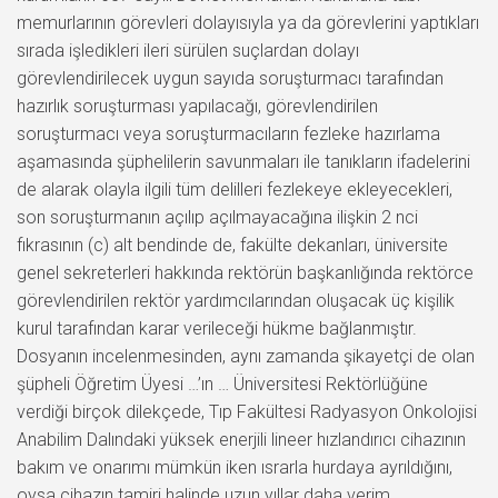
memurlarının görevleri dolayısıyla ya da görevlerini yaptıkları
sırada işledikleri ileri sürülen suçlardan dolayı
görevlendirilecek uygun sayıda soruşturmacı tarafından
hazırlık soruşturması yapılacağı, görevlendirilen
soruşturmacı veya soruşturmacıların fezleke hazırlama
aşamasında şüphelilerin savunmaları ile tanıkların ifadelerini
de alarak olayla ilgili tüm delilleri fezlekeye ekleyecekleri,
son soruşturmanın açılıp açılmayacağına ilişkin 2 nci
fıkrasının (c) alt bendinde de, fakülte dekanları, üniversite
genel sekreterleri hakkında rektörün başkanlığında rektörce
görevlendirilen rektör yardımcılarından oluşacak üç kişilik
kurul tarafından karar verileceği hükme bağlanmıştır.
Dosyanın incelenmesinden, aynı zamanda şikayetçi de olan
şüpheli Öğretim Üyesi …’ın … Üniversitesi Rektörlüğüne
verdiği birçok dilekçede, Tıp Fakültesi Radyasyon Onkolojisi
Anabilim Dalındaki yüksek enerjili lineer hızlandırıcı cihazının
bakım ve onarımı mümkün iken ısrarla hurdaya ayrıldığını,
oysa cihazın tamiri halinde uzun yıllar daha verim