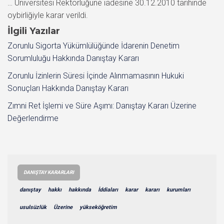
… Üniversitesi Rektörlüğüne iadesine 30.12.2010 tarihinde
oybirliğiyle karar verildi.
İlgili Yazılar
Zorunlu Sigorta Yükümlülüğünde İdarenin Denetim
Sorumluluğu Hakkında Danıştay Kararı
Zorunlu İzinlerin Süresi İçinde Alınmamasının Hukuki
Sonuçları Hakkında Danıştay Kararı
Zımni Ret İşlemi ve Süre Aşımı: Danıştay Kararı Üzerine
Değerlendirme
DANIŞTAY KARARLARI
danıştay
hakkı
hakkında
İddiaları
karar
kararı
kurumları
usulsüzlük
Üzerine
yükseköğretim