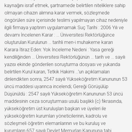
kaynağını israf etmek, şartnamede belirtilen niteliklere sahip
olmayan cihazın alımına karar vermek, sözleşmede
öngörülen süre içerisinde teslimi yapılmayan cihaz nedeniyle
ilgili firmaya yaptırım uygulamamak Suç Tarihi : 2006 Yılı ve
devamı İncelenen Karar : … Üniversitesi Rektörlüğünce
oluşturulan Kurulunun … tarihli men-i muhakeme kararı
Karara İtiraz Eden: Yok İnceleme Nedeni : Yasa gereği
kendiliğinden … Üniversitesi Rektörlüğünün … tarih ve … sayılı
yazısı ekinde gönderilen soruşturma dosyası ve yukarıda
belirtilen Kurul kararı, Tetkik Hakimi …’un açıklamaları
dinlendikten sonra, 2547 sayılı Yükseköğretim Kanununun 53
üncü maddesi uyarınca incelendi; Gereği Görüşülüp
Düşünüldü : 2547 sayılı Yükseköğretim Kanununun 53 üncü
maddesinin ceza soruşturması usulü başlıklı (c) fıkrasında,
yükseköğretim üst kuruluşları başkan ve üyeleri ile
yükseköğretim kurumları yöneticilerinin, kadrolu ve
sözleşmeli öğretim elemanlarının ve bu kuruluş ve
kurumların 657 sayılı Devlet Memurları Kanununa tabi