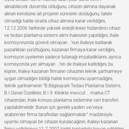
alınabilecek durumda olduğunu, cihazın alımına dayanak
alınan kendisine ait projenin süresinin dolduğunu, talebi
olmadığı halde ısrarla cihaz alımına karar verildiğini,
12.12.2006 tarihinde yüksek enerjili lineer hızlandırıcı cihazı
ve tedavi planlama sistemi alımı ihalesinin yapıldığını, ihale
komisyonunda görevli olmayan …’nun ihaleye katılarak
pazarlıkları yürüttüğünü, kazanan firmaya karar verdiğini,
komisyon üyelerinin sadece tutanağı imzaladıklarını, ayrıca
komisyonda yer almayan …’nin de ihaleye katıldığını, bu
kişinin, ihaleyi kazanan firmanın cihazının teknik şartnameye
uygun olmadığını bildiği halde komisyonu uyarmadığını,
teknik şartnamenin “B.Bilgisayarlı Tedavi Planlama Sistemi,
B.I.Genel Özellikler, B.I.9. Klinikte mevcut … marka CT
cihazından, ihale konusu planlama sistemine veri transferi
yapılabilmelidir. Bunun için gerekli yazılım ve/veya
arabirimler firma tarafından sağlanmalıdır.” maddesiyle
uyumlu olmayan bir cihazın kurulacağının, ihaleyi kazanan
firma yetkilisince 11.7.2007 tarihli toplantıda beyan edildiğini,