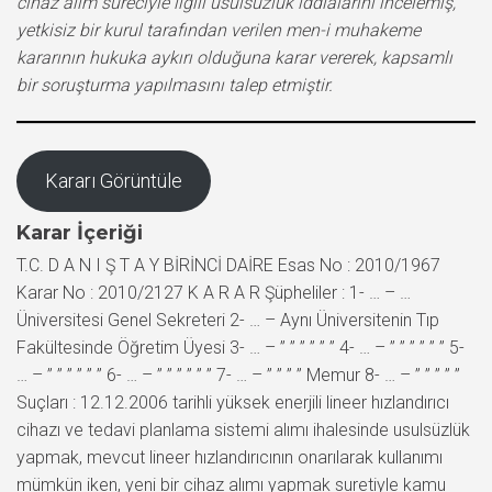
cihaz alım süreciyle ilgili usulsüzlük iddialarını incelemiş,
yetkisiz bir kurul tarafından verilen men-i muhakeme
kararının hukuka aykırı olduğuna karar vererek, kapsamlı
bir soruşturma yapılmasını talep etmiştir.
Kararı Görüntüle
Karar İçeriği
T.C. D A N I Ş T A Y BİRİNCİ DAİRE Esas No : 2010/1967
Karar No : 2010/2127 K A R A R Şüpheliler : 1- … – …
Üniversitesi Genel Sekreteri 2- … – Aynı Üniversitenin Tıp
Fakültesinde Öğretim Üyesi 3- … – ” ” ” ” ” ” 4- … – ” ” ” ” ” ” 5-
… – ” ” ” ” ” ” 6- … – ” ” ” ” ” ” 7- … – ” ” ” ” Memur 8- … – ” ” ” ” ”
Suçları : 12.12.2006 tarihli yüksek enerjili lineer hızlandırıcı
cihazı ve tedavi planlama sistemi alımı ihalesinde usulsüzlük
yapmak, mevcut lineer hızlandırıcının onarılarak kullanımı
mümkün iken, yeni bir cihaz alımı yapmak suretiyle kamu