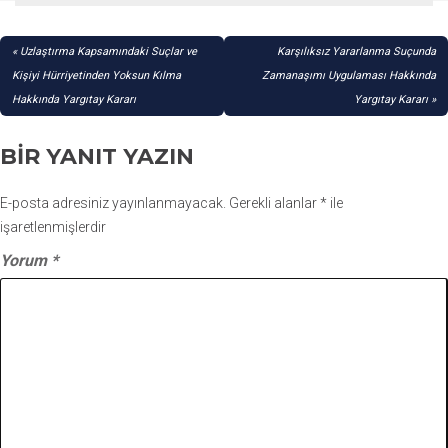
YAZI
Uzlaştırma Kapsamındaki Suçlar ve
Karşılıksız Yararlanma Suçunda
GEZINMESI
Kişiyi Hürriyetinden Yoksun Kılma
Zamanaşımı Uygulaması Hakkında
Hakkında Yargıtay Kararı
Yargıtay Kararı
BIR YANIT YAZIN
E-posta adresiniz yayınlanmayacak.
Gerekli alanlar
*
ile
işaretlenmişlerdir
Yorum
*