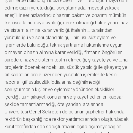
işlemlerde bulunduğu iddia edilen … ve …. soruşturmaya dahil
edilmeksizin yürütüldüğü, soruşturmada, mevcut yüksek
enerjili lineer hızlandırıcı cihazının bakım ve onarımı mümkün
iken ısrarla hurdaya ayrıldığı, gerek olmadığı halde yeni cihaz
ve sistem alımına karar verildiği, ihalenin … tarafından
yürütüldüğü ve sonuçlandırıldığı, …’nin usulsüz eylem ve
işlemlerde bulunduğu, teknik şartname hükümlerine uygun
olmayan cihazın alımına karar verildiği, firmanın öngörülen
sürede cihaz ve sistemi teslim etmediği, şikayetçiye ve …’na
projelerin ödeneklerindeki usulsüzlük yapıldığı ile şikayetçiye
ait kapatılan proje üzerinden yürütülen işlemler ile kesin
raporla ilgili usulsüzlük iddialarına değinilmediği,
soruşturmanın kişiler ve eylemler yönünden eksiklikler
içerdiği, tüm şikayet konularını ve şikayet edilenleri kapsar
şekilde tamamlanmadığı, öte yandan, aralarında …
Üniversitesi Genel Sekreteri de bulunan şüpheliler hakkında
rektörün başkanlığında rektör yardımcılarından oluşturulacak
kurul tarafından son soruşturmanın açılıp açılmayacağına