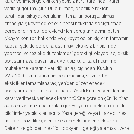
karar verilmesi gerekirken yetkisiz kurul tarafından karar
verildiği görülmüştür. Bu durumda, öncelikle rektör
tarafından şikayet konularının tümünün soruşturulması
amacıyla şikayet edilenlerin hepsi hakkında soruşturmacı
görevlendirilmesi, görevlendirilen soruşturmacının bütün
şikayet konuları hakkında ve şikayet edilen kişilerin tamamını
kapsar şekilde gerekli araştırmayı eksiksiz bir biçimde
yapması ve fezleke düzenlemesi gerektiği, olayda ise, eksik
soruşturmaya dayanılarak yetkisiz kurul tarafından men-i
muhakeme kararının verildiği anlaşıldığından, Kurulun
22.7.2010 tarihli kararının bozulmasına, sözü edilen
eksiklikler tamamlanarak, yeniden düzenlenecek
soruşturma raporu esas alınarak Yetkili Kurulca yeniden bir
karar verilmesi, verilecek kararın türüne göre on günlük itiraz
süresini ve itiraza bakmakla görevli yeri de belirten gerekli
bildirimler yapıldıktan sonra Yasa gereği veya itiraz edilmesi
halinde itiraz dilekçeleri de eklenerek incelenmek üzere
Dairemize gönderilmesi için dosyanın gereği yapılmak üzere