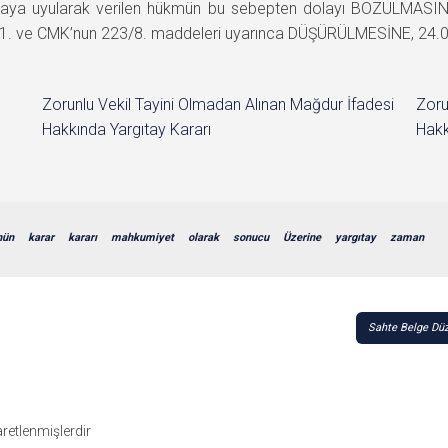
zmaya uyularak verilen hükmün bu sebepten dolayı BOZULMASIN
. ve CMK’nun 223/8. maddeleri uyarınca DÜŞÜRÜLMESİNE, 24.03.2
Zorunlu Vekil Tayini Olmadan Alınan Mağdur İfadesi
Zoru
Hakkında Yargıtay Kararı
Hakk
nün
karar
kararı
mahkumiyet
olarak
sonucu
Üzerine
yargıtay
zaman
Sahte Belge Düz
şaretlenmişlerdir