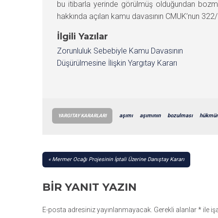
bu itibarla yerinde görülmüş olduğundan bo
hakkında açılan kamu davasının CMUK’nun 322/1
İlgili Yazılar
Zorunluluk Sebebiyle Kamu Davasının
Düşürülmesine İlişkin Yargıtay Kararı
aşımı
aşımının
bozulması
hükmü
YARGITAY KARARLARI
YAZI
Mermer Ocağı Projesinin İptali Üzerine Danıştay Kararı
GEZINMESI
BIR YANIT YAZIN
E-posta adresiniz yayınlanmayacak.
Gerekli alanlar
*
ile i