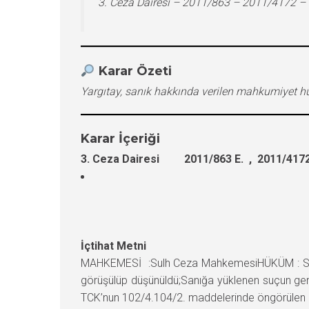
3. Ceza Dairesi – 2011/863 – 2011/4172 –
Karar Özeti
Yargıtay, sanık hakkında verilen mahkumiyet 
Karar İçeriği
3. Ceza Dairesi 2011/863 E. , 2011/4172
İçtihat Metni
MAHKEMESİ :Sulh Ceza MahkemesiHÜKÜM : Sa
görüşülüp düşünüldü;Sanığa yüklenen suçun gerekti
TCK’nun 102/4.104/2. maddelerinde öngörülen za