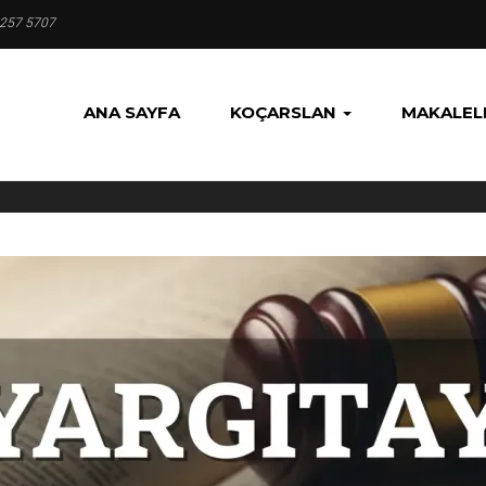
 257 5707
ANA SAYFA
KOÇARSLAN
MAKALEL