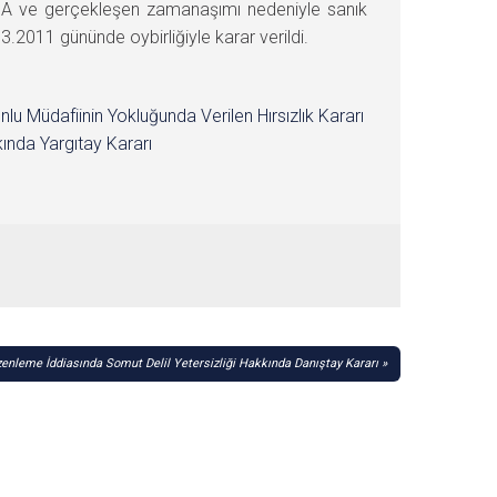
A ve gerçekleşen zamanaşımı nedeniyle sanık
011 gününde oybirliğiyle karar verildi.
nlu Müdafiinin Yokluğunda Verilen Hırsızlık Kararı
ında Yargıtay Kararı
enleme İddiasında Somut Delil Yetersizliği Hakkında Danıştay Kararı