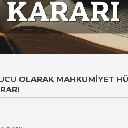
NUCU OLARAK MAHKUMIYET H
ARARI