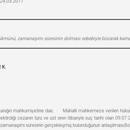
 24.03.2011
hükmünü, zamanaşımı süresinin dolması sebebiyle bozarak kamu 
 K.
nığın mahkumiyetine dair, Mahalli mahkemece verilen hükü
rdiği cezanın türü ve üst sınırı itibariyle suç tarihi olan 09.07.2
manaşımı süresinin gerçekleşmiş bulunduğunun anlaşılması,Bozmay