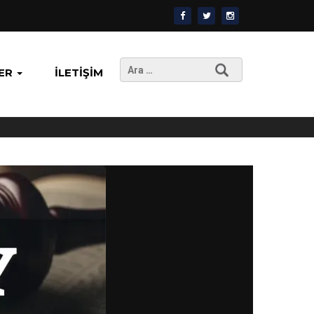
Arama:
ER
İLETIŞIM