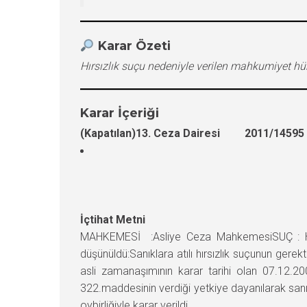
Karar Özeti
Hırsızlık suçu nedeniyle verilen mahkumiyet h
Karar İçeriği
(Kapatılan)13. Ceza Dairesi 2011/14595 E
İçtihat Metni
MAHKEMESİ :Asliye Ceza MahkemesiSUÇ : Hır
düşünüldü:Sanıklara atılı hırsızlık suçunun gere
asli zamanaşımının karar tarihi olan 07.12.
322.maddesinin verdiği yetkiye dayanılarak sa
oybirliğiyle karar verildi.