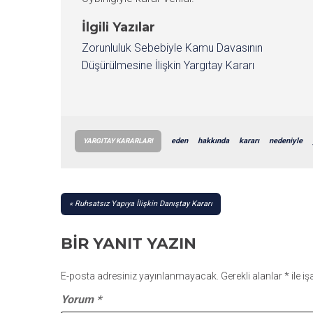
İlgili Yazılar
Zorunluluk Sebebiyle Kamu Davasının
Düşürülmesine İlişkin Yargıtay Kararı
eden
hakkında
kararı
nedeniyle
YARGITAY KARARLARI
YAZI
Ruhsatsız Yapıya İlişkin Danıştay Kararı
GEZINMESI
BIR YANIT YAZIN
E-posta adresiniz yayınlanmayacak.
Gerekli alanlar
*
ile i
Yorum
*