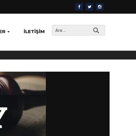
Arama:
ER
İLETIŞIM