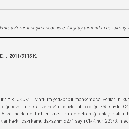
ükmü, asli zamanaşımı nedeniyle Yargıtay tarafından bozulmuş v
. , 2011/9115 K.
sızlıkHÜKÜM : MahkumiyetMahalli mahkemece verilen hüküm 
ktirdiği cezanın miktar ve nev’i itibariyle tabi olduğu 765 sayılı 
2006 ve inceleme tarihleri arasında gerçekleştiği anlaşılmak
nıklar hakkındaki kamu davasının 5271 sayılı CMK.nun 223/8. 