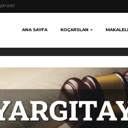
 257 5707
ANA SAYFA
KOÇARSLAN
MAKALEL