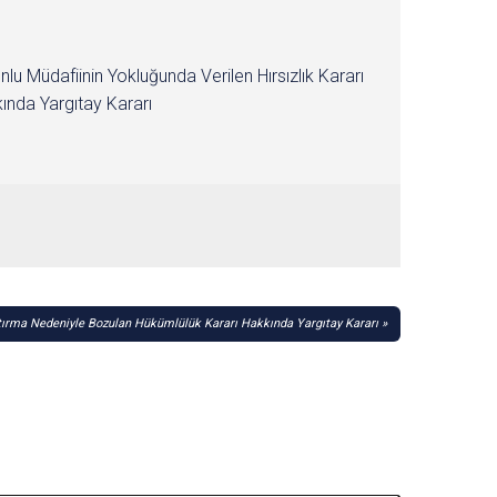
nlu Müdafiinin Yokluğunda Verilen Hırsızlık Kararı
ında Yargıtay Kararı
tırma Nedeniyle Bozulan Hükümlülük Kararı Hakkında Yargıtay Kararı