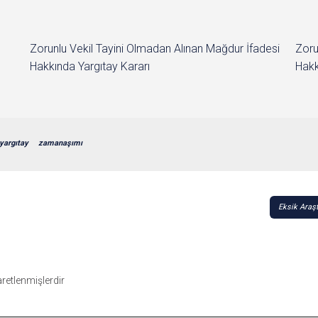
Zorunlu Vekil Tayini Olmadan Alınan Mağdur İfadesi
Zoru
Hakkında Yargıtay Kararı
Hakk
yargıtay
zamanaşımı
Eksik Araş
şaretlenmişlerdir