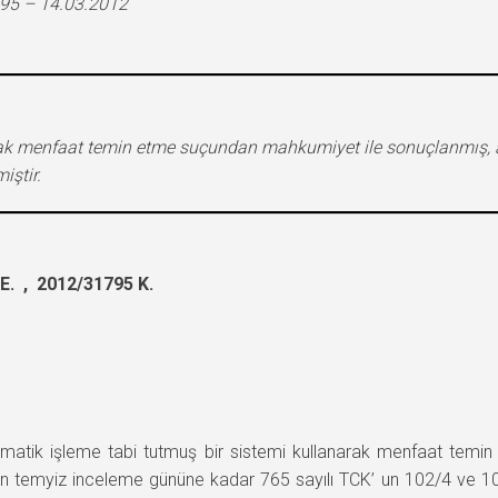
795 – 14.03.2012
narak menfaat temin etme suçundan mahkumiyet ile sonuçlanmış
iştir.
. , 2012/31795 K.
ik işleme tabi tutmuş bir sistemi kullanarak menfaat tem
en temyiz inceleme gününe kadar 765 sayılı TCK’ un 102/4 ve 10