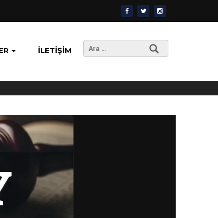
Arama:
ER
İLETIŞIM