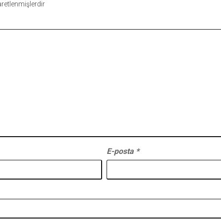
şaretlenmişlerdir
E-posta
*