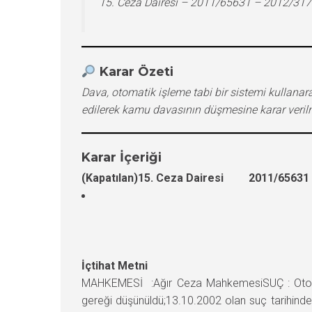
15. Ceza Dairesi – 2011/65631 – 2012/31
Karar Özeti
Dava, otomatik işleme tabi bir sistemi kulla
edilerek kamu davasının düşmesine karar verilm
Karar İçeriği
(Kapatılan)15. Ceza Dairesi 2011/65631 E
İçtihat Metni
MAHKEMESİ :Ağır Ceza MahkemesiSUÇ : Otomat
gereği düşünüldü;13.10.2002 olan suç tarihind