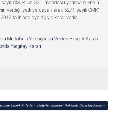
2 sayılı CMUK’ un 321. maddesi uyarınca hükmün
 verdiği yetkiye dayanılarak 5271 sayılı CMK’
 tarihinde oybirliğiyle karar verildi.
nlu Müdafiinin Yokluğunda Verilen Hırsızlık Kararı
ında Yargıtay Kararı
cinde Teknik Kriterlerin Değerlendirilmesi Hakkında Danıştay Kararı