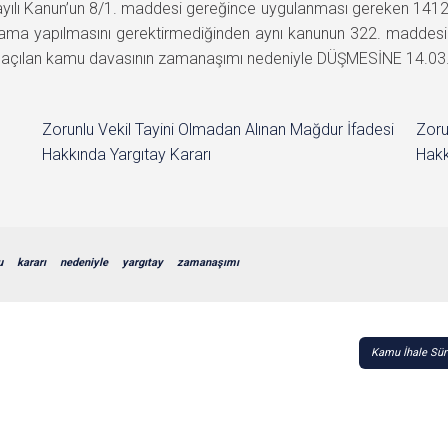
ayılı Kanun’un 8/1. maddesi gereğince uygulanması gereken 141
a yapılmasını gerektirmediğinden aynı kanunun 322. maddesinin
açılan kamu davasının zamanaşımı nedeniyle DÜŞMESİNE 14.03.2012
Zorunlu Vekil Tayini Olmadan Alınan Mağdur İfadesi
Zoru
Hakkında Yargıtay Kararı
Hakk
u
kararı
nedeniyle
yargıtay
zamanaşımı
Kamu İhale Süre