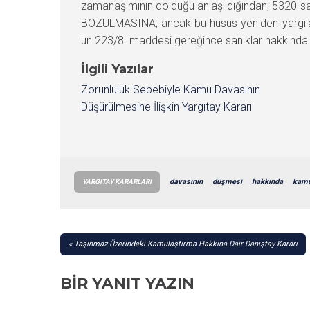
zamanaşımının dolduğu anlaşıldığından; 5320 s
BOZULMASINA; ancak bu husus yeniden yargılam
un 223/8. maddesi gereğince sanıklar hakkında 
İlgili Yazılar
Zorunluluk Sebebiyle Kamu Davasının
Düşürülmesine İlişkin Yargıtay Kararı
davasının
düşmesi
hakkında
kam
YARGITAY KARARLARI
YAZI
Taşınmaz Üzerindeki Kamulaştırma Hakkına Dair Danıştay Kararı
GEZINMESI
BIR YANIT YAZIN