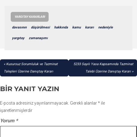
YARGITAY KARARLARI
davasının
düşürülmesi
hakkında
kamu
kararı
nedeniyle
yargıtay
zamanaşımı
YAZI
Kusursuz Sorumluluk ve Tazminat
5233 Sayılı Yasa Kapsamında Tazminat
GEZINMESI
Talepleri Üzerine Danıştay Kararı
Talebi Üzerine Danıştay Kararı
BIR YANIT YAZIN
E-posta adresiniz yayınlanmayacak.
Gerekli alanlar
*
ile
işaretlenmişlerdir
Yorum
*