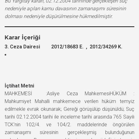
Bu Yargıtay kararı, 02.12.2004 tarihinde gerçekleşen suç
nedeniyle açılan kamu davasının zamanaşımı süresinin
dolması nedeniyle düşürülmesine hükmedilmiştir.
Karar İçeriği
3. Ceza Dairesi 2012/18683 E. , 2012/34269 K.
İçtihat Metni
MAHKEMESİ :Asliye Ceza MahkemesiHÜKÜM :
Mahkumiyet Mahalli mahkemece verilen hüküm temyiz
edilmekle evrak okunarak; Gereği görüşülüp düşünüldü; Suç
tarihi 02.12.2004 tarihi ile inceleme tarihi arasında 765 Sayılı
TCK’nin 102/4. ve 104/2. maddelerinde öngörülen
zamanaşımı süresinin gerçekleşmiş bulunduğunun