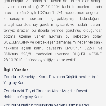
görülmüştür. Zamanaşımını kesen son işlem olan sanığın
savunmasının alındığı 21.10.2004 tarihi ile inceleme tarihi
arasında 765 Sayılı TCK’nun 102/4 maddesinde öngörülen
zamanaşımı süresinin gerçekleşmiş bulunduğunun
anlaşılması, Bozmayı gerektirmiş, sanık ve müdahil idarenin
temyiz itirazları bu itibarla yerinde görülmüş olduğundan
bozma üzerine verilen hükmün bu sebepten dolayı
BOZULMASINA ve gerçekleşen zamanaşımı nedeniyle sanık
hakkında açılan kamu davasının CMUK’nun 322/1. ve
CMK’nun 223/8. maddeleri uyarınca DÜŞÜRÜLMESİNE,
28.10.2010 gününde oybirliğiyle karar verildi.
İlgili Yazılar
Zorunluluk Sebebiyle Kamu Davasının Düşürülmesine İlişkin
Yargıtay Kararı
Zorunlu Vekil Tayini Olmadan Alınan Mağdur İfadesi
Hakkında Yargıtay Kararı
Zorunlu Müdafiinin Yokluğunda Verilen Hırsızlık Kararı