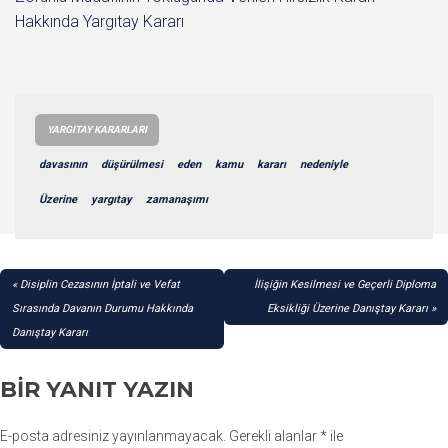
Hakkında Yargıtay Kararı
YARGITAY KARARLARI
davasının
düşürülmesi
eden
kamu
kararı
nedeniyle
Üzerine
yargıtay
zamanaşımı
YAZI
Disiplin Cezasının İptali ve Vefat
İlişiğin Kesilmesi ve Geçerli Diploma
GEZINMESI
Sırasında Davanın Durumu Hakkında
Eksikliği Üzerine Danıştay Kararı
Danıştay Kararı
BIR YANIT YAZIN
E-posta adresiniz yayınlanmayacak.
Gerekli alanlar
*
ile