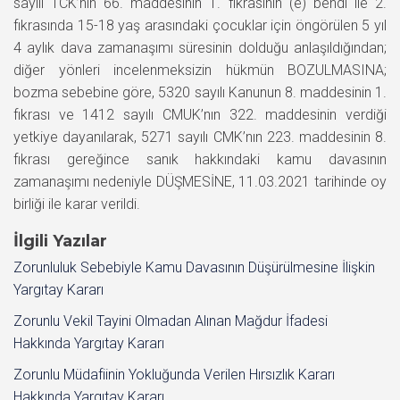
sayılı TCK’nın 66. maddesinin 1. fıkrasının (e) bendi ile 2.
fıkrasında 15-18 yaş arasındaki çocuklar için öngörülen 5 yıl
4 aylık dava zamanaşımı süresinin dolduğu anlaşıldığından;
diğer yönleri incelenmeksizin hükmün BOZULMASINA;
bozma sebebine göre, 5320 sayılı Kanunun 8. maddesinin 1.
fıkrası ve 1412 sayılı CMUK’nın 322. maddesinin verdiği
yetkiye dayanılarak, 5271 sayılı CMK’nın 223. maddesinin 8.
fıkrası gereğince sanık hakkındaki kamu davasının
zamanaşımı nedeniyle DÜŞMESİNE, 11.03.2021 tarihinde oy
birliği ile karar verildi.
İlgili Yazılar
Zorunluluk Sebebiyle Kamu Davasının Düşürülmesine İlişkin
Yargıtay Kararı
Zorunlu Vekil Tayini Olmadan Alınan Mağdur İfadesi
Hakkında Yargıtay Kararı
Zorunlu Müdafiinin Yokluğunda Verilen Hırsızlık Kararı
Hakkında Yargıtay Kararı