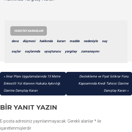
YARGITAY KARARLARI
dava
düşmesi
hakkında
kararı
madde
nedeniyle
suç
suçlar
suçlarında
uyuşturucu
yargıtay
zamanaşımı
YAZI
İmar Planı Uygulamalarında 15 Metre
Destekleme ve Fiyat İstikrar Fonu
GEZINMESI
Enkesitli Yol Alanının Hukuka Aykırılığı
Kapsamında Kredi Tahsisi Üzerine
Üzerine Danıştay Kararı
Danıştay Kararı
BIR YANIT YAZIN
E-posta adresiniz yayınlanmayacak.
Gerekli alanlar
*
ile
işaretlenmişlerdir