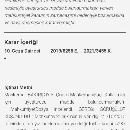
Mahkeme, sanığın 15-18 yaş arasında bulunması
nedeniyle uyuşturucu madde bulundurmaktan verilen
mahkumiyet kararının zamanaşımı nedeniyle bozulmasına
ve dava düşmesine karar vermiştir.
Karar İçeriği
10. Ceza Dairesi 2019/8258 E. , 2021/3455 K.
İçtihat Metni
Mahkeme : BAKIRKÖY 3. Çocuk MahkemesiSuç : Kullanmak
için uyuşturucu madde bulundurmaHüküm
: MahkûmiyetDosya incelendi. GEREĞİ GÖRÜŞÜLÜP
DÜŞÜNÜLDÜ : Mahkûmiyet hükmünün verildiği 21/10/2015
tarihinden, temyiz incelemesinin yapıldığı tarihe kadar 5237