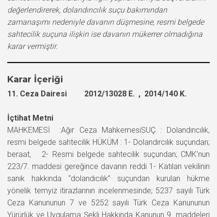
değerlendirerek, dolandırıcılık suçu bakımından
zamanaşımı nedeniyle davanın düşmesine, resmi belgede
sahtecilik suçuna ilişkin ise davanın mükerrer olmadığına
karar vermiştir.
Karar İçeriği
11. Ceza Dairesi 2012/13028 E. , 2014/140 K.
İçtihat Metni
MAHKEMESİ :Ağır Ceza MahkemesiSUÇ : Dolandırıcılık,
resmi belgede sahtecilik HÜKÜM : 1- Dolandırcılık suçundan;
beraat, 2- Resmi belgede sahtecilik suçundan; CMK’nun
223/7. maddesi gereğince davanın reddi 1- Katılan vekilinin
sanık hakkında “dolandıcılık” suçundan kurulan hükme
yönelik temyiz itirazlarının incelenmesinde; 5237 sayılı Türk
Ceza Kanununun 7 ve 5252 sayılı Türk Ceza Kanununun
Yürürlük ve Uygulama Şekli Hakkında Kanunun 9. maddeleri