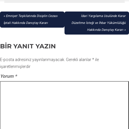
YAZI
Emniyet Teşkilatında Disiplin Cezası
İdari Yargılama Usulünde Karar
GEZINMESI
İptali Hakkında Danıştay Kararı
Düzeltme İsteği ve İhbar Yükümlülüğü
Hakkında Danıştay Kararı
BIR YANIT YAZIN
E-posta adresiniz yayınlanmayacak.
Gerekli alanlar
*
ile
işaretlenmişlerdir
Yorum
*