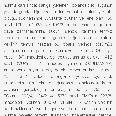
hükmü karşısında; sanığa yüklenen “dolandırıcılık” suçunun
yasada gerektirdiği cezasının türü ve üst sınırı itibariyle tabi
olduğu, suç tarihinde yürürlükte bulunan ve lehe olan 765
sayılı TCK’nun 102/4 ve 104/2. maddelerinde öngörülen
dava zamanaşımının, suçun işlendiği tarihten temyiz
inceleme tarihine kadar gerçekleştiği anlaşılmış, katılan
vekilinin temyiz itirazları bu itibarla yerinde görülmüş
olduğundan, sair yönleri incelenmeyen hükmün 5320 sayılı
Yasanın 8/1. maddesi gereğince uygulanması gereken 1412
sayılı CMUK’nun 321. maddesi uyarınca BOZULMASINA,
ancak yeniden yargılamayı gerektirmeyen bu hususta aynı
Yasanın 322. maddesinde öngörülen yetkiye dayanılarak
karar verilmesi mümkün olduğundan sanık hakkındaki kamu
davasının gerçekleşen zamanaşımı nedeniyle 765 sayılı
TCK’nun 102/4, 104/2 ve 5271 sayılı CMK’nun 223/8.
maddeleri uyarınca DÜŞÜRÜLMESİNE, 2- Katılan vekilinin
sanık hakkında “resmi belgede sahtecilik” suçundan kurulan
hükme yönelik temyiz itirazlarının incelemesine gelince;