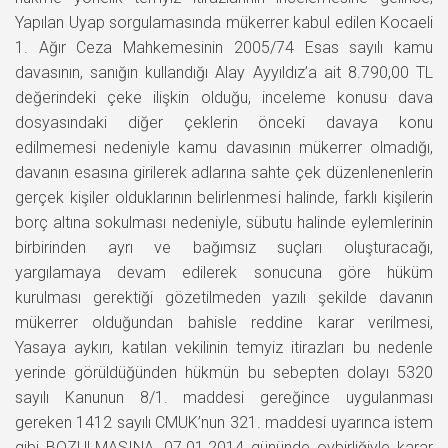
Yapılan Uyap sorgulamasında mükerrer kabul edilen Kocaeli
1. Ağır Ceza Mahkemesinin 2005/74 Esas sayılı kamu
davasının, sanığın kullandığı Alay Ayyıldız’a ait 8.790,00 TL
değerindeki çeke ilişkin olduğu, inceleme konusu dava
dosyasındaki diğer çeklerin önceki davaya konu
edilmemesi nedeniyle kamu davasının mükerrer olmadığı,
davanın esasına girilerek adlarına sahte çek düzenlenenlerin
gerçek kişiler olduklarının belirlenmesi halinde, farklı kişilerin
borç altına sokulması nedeniyle, sübutu halinde eylemlerinin
birbirinden ayrı ve bağımsız suçları oluşturacağı,
yargılamaya devam edilerek sonucuna göre hüküm
kurulması gerektiği gözetilmeden yazılı şekilde davanın
mükerrer olduğundan bahisle reddine karar verilmesi,
Yasaya aykırı, katılan vekilinin temyiz itirazları bu nedenle
yerinde görüldüğünden hükmün bu sebepten dolayı 5320
sayılı Kanunun 8/1. maddesi gereğince uygulanması
gereken 1412 sayılı CMUK’nun 321. maddesi uyarınca istem
gibi BOZULMASINA, 07.01.2014 gününde oybirliğiyle karar