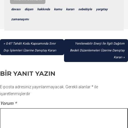
davası
düşen
hakkında
kamu
kararı
sebebiyle
yargıtay
zamanaşımı
YAZI
G-87 Tahdit Kodu Kapsamında Sınır
Yenilenebilir Enerji İle İlgili Dağıtım
GEZINMESI
Dışı İşlemleri Üzerine Danıştay Kararı
Bedeli Düzenlemeleri Üzerine Danıştay
Kararı
BIR YANIT YAZIN
E-posta adresiniz yayınlanmayacak.
Gerekli alanlar
*
ile
işaretlenmişlerdir
Yorum
*