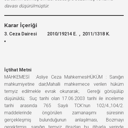
davası düşürülmüştür.
Karar İçeriği
3. Ceza Dairesi 2010/19214 E. , 2011/1318 K.
İçtihat Metni
MAHKEMESİ :Asliye Ceza MahkemesiHÜKÜM : Sanığın
mahkumiyetine dair,Mahalli mahkemece verilen hüküm
temyiz edilmekle evrak okunarak; Gereği görüşülüp
düşünüldü; Suç tarihi olan 17.06.2003 tarihi ile inceleme
tarihi arasında 765 Sayılı TCK’nun 102/4.,104/2.
maddelerinde öngörülen zamanaşımı süresinin
gerçekleşmiş bulunduğunun anlaşılması, Bozmayı
gerektirmiş, sanığın temyiz itirazları bu itibarla yerinde