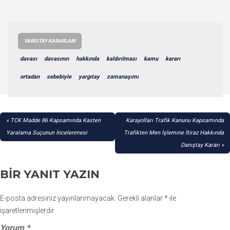
YARGITAY KARARLARI
davası
davasının
hakkında
kaldırılması
kamu
kararı
ortadan
sebebiyle
yargıtay
zamanaşımı
YAZI
TCK Madde 86 Kapsamında Kasten
Karayolları Trafik Kanunu Kapsamında
GEZINMESI
Yaralama Suçunun İncelenmesi
Trafikten Men İşlemine İtiraz Hakkında
Danıştay Kararı
BIR YANIT YAZIN
E-posta adresiniz yayınlanmayacak.
Gerekli alanlar
*
ile
işaretlenmişlerdir
Yorum
*