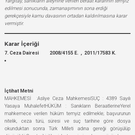
Yargıtay, sanıkların aleyhine verilen beraat kararının temyiz
edilmesi sonucunda, zamanaşımının sona erdiği
gerekçesiyle kamu davasının ortadan kaldırılmasına karar
vermiştir.
Karar İçeriği
7. Ceza Dairesi 2008/4155 E. , 2011/17583 K.
İçtihat Metni
MAHKEMESİ :Asliye Ceza MahkemesiSUÇ : 4389 Sayılı
Yasaya MuhalefetHÜKÜM : Sanıkların BeraatlerineYerel
mahkemece verilen hüküm temyiz edilmekle; başvurunun
nitelik, ceza türü, süresi ve suç tarihine göre dosya
okunduktan sonra Türk Milleti adına gereği görüşülüp