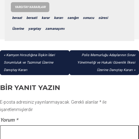
YARGITAY KARARLARI
beraat
beraati
karar
kararı
sanığın
sonucu
süresi
Üzerine
yargıtay
zamanaşımı
YAZI
Kamyon Hırsızlığına İlişkin İdari
Polis Memurluğu Adaylarının Sınav
GEZINMESI
Sorumluluk ve Tazminat Üzerine
Yönetmeliği ve Hukuki Güvenlik İlkesi
Danıştay Kararı
Üzerine Danıştay Kararı
BIR YANIT YAZIN
E-posta adresiniz yayınlanmayacak.
Gerekli alanlar
*
ile
işaretlenmişlerdir
Yorum
*