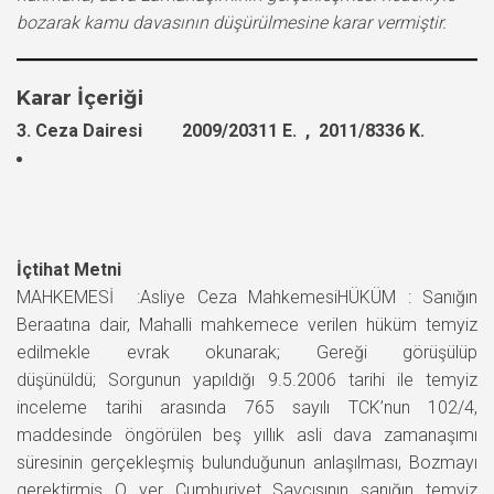
bozarak kamu davasının düşürülmesine karar vermiştir.
Karar İçeriği
3. Ceza Dairesi 2009/20311 E. , 2011/8336 K.
İçtihat Metni
MAHKEMESİ :Asliye Ceza MahkemesiHÜKÜM : Sanığın
Beraatına dair, Mahalli mahkemece verilen hüküm temyiz
edilmekle evrak okunarak; Gereği görüşülüp
düşünüldü; Sorgunun yapıldığı 9.5.2006 tarihi ile temyiz
inceleme tarihi arasında 765 sayılı TCK’nun 102/4,
maddesinde öngörülen beş yıllık asli dava zamanaşımı
süresinin gerçekleşmiş bulunduğunun anlaşılması, Bozmayı
gerektirmiş O yer Cumhuriyet Savcısının sanığın temyiz